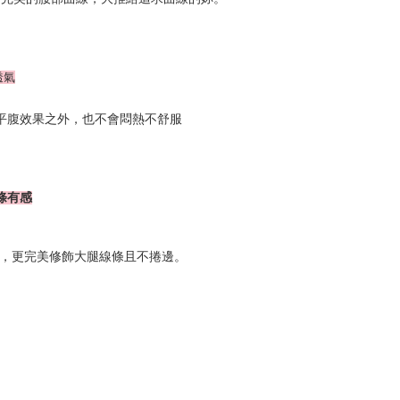
透氣
平腹效果之外，也不會悶熱不舒服
條有感
，更完美修飾大腿線條且不捲邊。