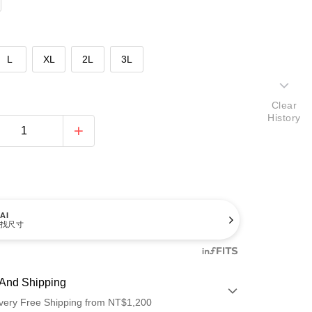
L
XL
2L
3L
Clear
History
AI
找尺寸
And Shipping
very Free Shipping from NT$1,200