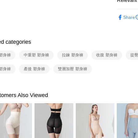
Relevant 
NT$80/orde
付款後全
Shapewear
Share
NT$80/orde
Shapewea
7-11取貨
NT$80/orde
ed categories
付款後7-1
 塑身褲
中重塑 塑身褲
拉鍊 塑身褲
收腹 塑身褲
提臀
NT$80/orde
 塑身褲
產後 塑身褲
雙層加壓 塑身褲
物流宅配
NT$80/orde
付款後門市
omers Also Viewed
間）
Free shipp
海外宅配