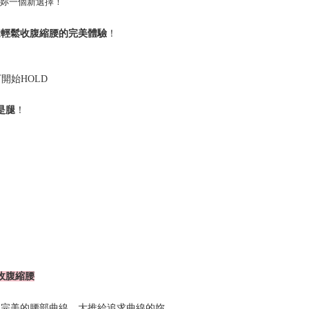
妳一個新選擇！
能
！
輕鬆收腹縮腰的完美體驗
下開始
HOLD
！
是腿
收腹縮腰
出完美的腰部曲線，大推給追求曲線的妳。