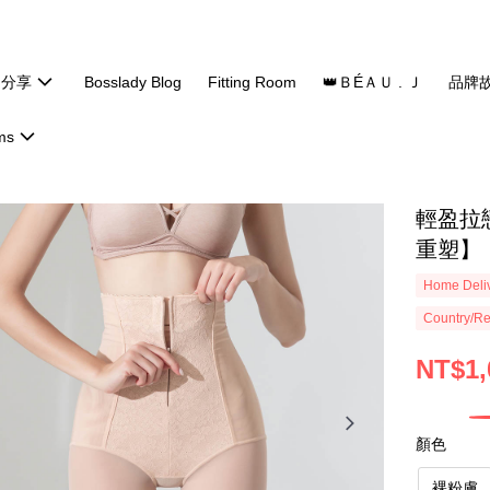
題分享
Bosslady Blog
Fitting Room
👑ＢÉＡＵ . Ｊ
品牌
ms
輕盈拉
重塑】
Home Deliv
Country/Re
NT$1,
顏色
裸粉膚