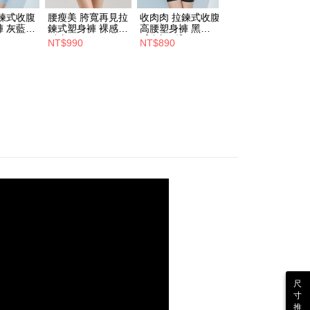
鍊式收腹
腰瘦美 胯寬再見拉
收肉肉 拉鍊式收腹
收肉肉-平口短版
 灰藍
鍊式塑身褲 裸感膚
高腰塑身褲 黑
拉鍊式收腹高腰塑
】
(中塑)
【中塑型】
身褲 隱形膚 【中
NT$990
NT$890
NT$890
塑型】【M預購】
尺
寸
推