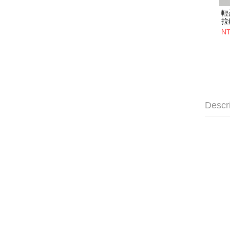
輕
拉
白
NT
Descr