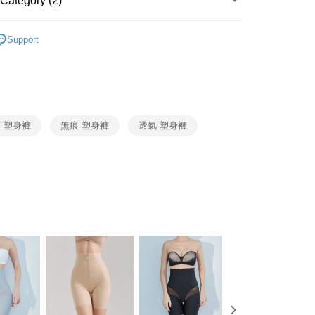
Category (2)
r | Free shipping on orders of NT$1,500 or more
家取貨
 - Pants/Panties
Support
r | Free shipping on orders of NT$1,500 or more
r
Medium to High Support
付款
r | Free shipping on orders of NT$1,500 or more
1取貨
 塑身褲
無痕 塑身褲
透氣 塑身褲
r | Free shipping on orders of NT$1,500 or more
r | Free shipping on orders of NT$1,200 or more
自取（約7-10天送達門市，將主動聯繫您到貨可取件時
ing
Shipping Rates