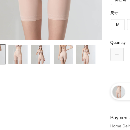
尺寸
M
Quantity
Payment 
Home Deli