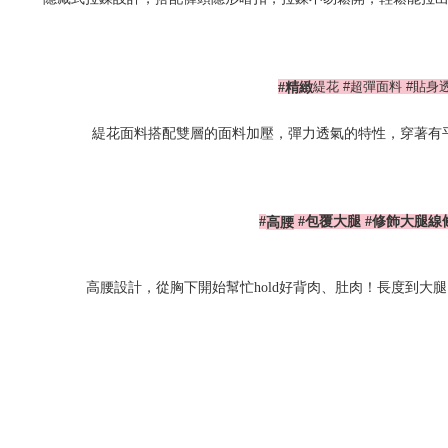
緹花 #超彈面料 #貼身
#
精緻
緹花面料搭配雙層的面料加壓，彈力透氣的特性，穿著有
#
#
包覆大腿
#
修飾大腿線
高腰
高腰設計，從胸下開始幫忙
hold
好背肉、肚肉！長度到大腿