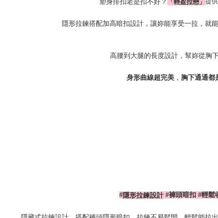
提供
「輕盈拉戀」
塑身排扣老是扣不好？
隱形拉鍊搭配加高暗扣設計，讓妳能享受一拉，就
高腰到大腿的長度設計，幫妳從胸
，
身形曲線超完美
胸下通通都
#
#
褲頭暗扣
#
輕鬆
隱形拉鍊設計
隱藏式拉鍊設計，搭配褲頭隱形暗扣，拉鍊不易鬆開，輕鬆能拉