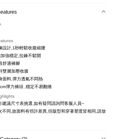
 Method
Features
d (Full Payment)
o.
d Installments
eatures
 3 months
NT$363
/month
21 Banks
鍊設計,1秒輕鬆收腹縮腰
Cooperative Bank
First Commercial Bank
ce Store Pickup and Pay
扣加強穩定,拉鍊不鬆開
n Commercial Bank
Chang Hwa Commercial Bank
痕舒適褲腳
anghai Commercial &
Taipei Fubon Commercial Bank
料雙層加壓收腹
s Bank
身面料,彈力透氣不悶熱
United Bank
Mega International Commercial
Bank
5cm彈力褲頭 ,穩定不易翻捲
Business Bank
Taichung Commercial Bank
ghlights
nk (Taiwan) Limited
Hwatai Bank
fer
方建議尺寸表挑選,如有疑問請詢問客服人員~
ank of Taiwan
Far Eastern International Bank
次不同,故面料有些許差異,但版型和穿著塑度皆相同,請放
 Commercial Bank
Bank SinoPac
Commercial Bank
DBS Bank
 Method
International Bank
CTBC Bank
付款
Rakuten Card, Inc.