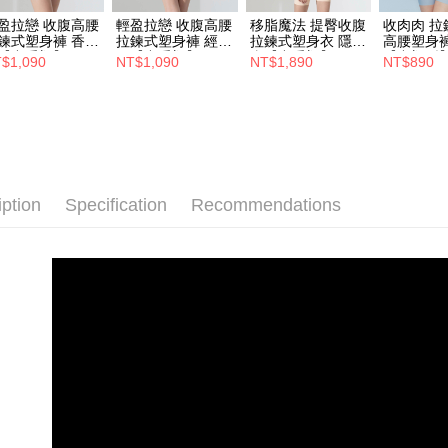
盈拉戀 收腹高腰
輕盈拉戀 收腹高腰
移脂魔法 提臀收腹
收肉肉 拉
鍊式塑身褲 香檳
拉鍊式塑身褲 經典
拉鍊式塑身衣 隱形
高腰塑身褲
【中重塑】
黑【中重塑】
膚【中重塑】
【中塑型
$1,090
NT$1,090
NT$1,890
NT$890
iption
Specification
Recommendations