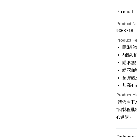
Payment
Product 
Credit Car
Product N
9368718
Credit Car
Product F
0% for
隱形拉
Taiwan 
Convenien
3個鉤
Hua Na
隱形無
LINE Pay
The Sh
緹花面
Saving
Apple Pay
超彈塑
Cathay 
加高4.
JKOPAY
Taiwan 
Product Hi
HSBC Ba
ATM Trans
*請依照下
Union B
*因製程批
Yuanta
E.SUN 
心選購~
Shipping
Taishin 
全家取貨
Taiwan 