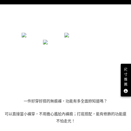
尺
寸
推
薦
一件好穿好搭的無痕褲，功能有多全面妳知道嗎？
可以直接當小褲穿，不用擔心尷尬內褲痕；打底搭配，能有修飾的功能還
不怕走光！