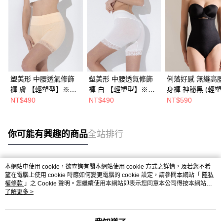
塑美形 中腰透氣修飾
塑美形 中腰透氣修飾
俐落好感 無縫高
褲 膚 【輕塑型】※貼
褲 白 【輕塑型】※貼
身褲 神秘黑 (輕塑)
身衣物恕不退貨
身衣物恕不退貨
貼身衣物恕不退
NT$490
NT$490
NT$590
【M/L/3L預購】
你可能有興趣的商品
全站排行
本網站中使用 cookie，欲查詢有關本網站使用 cookie 方式之詳情，及若您不希
熱門標籤
望在電腦上使用 cookie 時應如何變更電腦的 cookie 設定，請參閱本網站「
隱私
權條款
」之 Cookie 聲明。您繼續使用本網站即表示您同意本公司得按本網站使
用條款之 Cookie 聲明使用 cookie。
了解更多 >