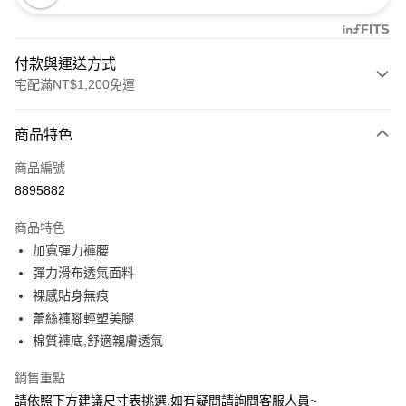
付款與運送方式
宅配滿NT$1,200免運
付款方式
商品特色
信用卡一次付款
商品編號
信用卡分期付款
8895882
3 期 0 利率 每期
NT$163
21家銀行
商品特色
合作金庫商業銀行
第一商業銀行
超商取貨付款
加寬彈力褲腰
華南商業銀行
彰化商業銀行
彈力滑布透氣面料
LINE Pay
上海商業儲蓄銀行
台北富邦商業銀行
國泰世華商業銀行
兆豐國際商業銀行
裸感貼身無痕
Apple Pay
臺灣中小企業銀行
台中商業銀行
蕾絲褲腳輕塑美腿
匯豐（台灣）商業銀行
華泰商業銀行
棉質褲底,舒適親膚透氣
街口支付
聯邦商業銀行
遠東國際商業銀行
元大商業銀行
永豐商業銀行
ATM付款
銷售重點
玉山商業銀行
星展（台灣）商業銀行
請依照下方建議尺寸表挑選,如有疑問請詢問客服人員~