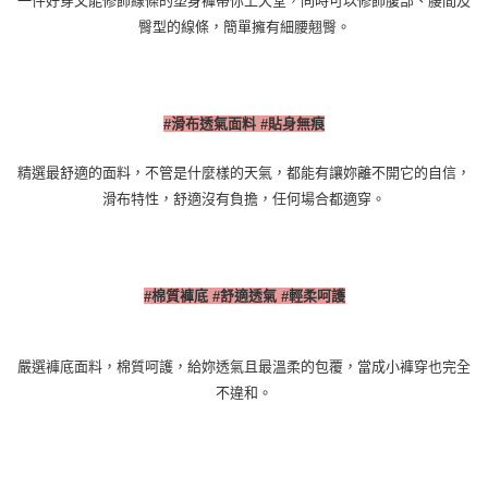
一件好穿又能修飾線條的塑身褲帶你上天堂，同時可以修飾腹部、腰間及
臀型的線條，簡單擁有細腰翹臀。
滑布透氣面料
貼身無痕
#
#
精選最舒適的面料，不管是什麼樣的天氣，都能有讓妳離不開它的自信，
滑布特性，舒適沒有負擔，任何場合都適穿。
棉質褲底
舒適透氣
輕柔呵護
#
#
#
嚴選褲底面料，棉質呵護，給妳透氣且最溫柔的包覆，當成小褲穿也完全
不違和。