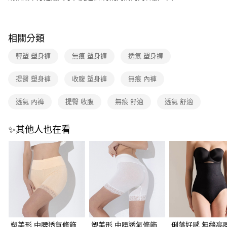
台新國際商業銀行
中國信託商業銀行
運送方式
台灣樂天信用卡公司
全家取貨付款
相關分類
每筆NT$80，滿NT$1,500(含以上)免運費
輕塑 塑身褲
無痕 塑身褲
透氣 塑身褲
付款後全家取貨
每筆NT$80，滿NT$1,500(含以上)免運費
提臀 塑身褲
收腹 塑身褲
無痕 內褲
7-11取貨付款
透氣 內褲
提臀 收腹
無痕 舒適
透氣 舒適
每筆NT$80，滿NT$1,500(含以上)免運費
付款後7-11取貨
✨其他人也在看
每筆NT$80，滿NT$1,500(含以上)免運費
物流宅配
每筆NT$80，滿NT$1,200(含以上)免運費
付款後門市自取（約7-10天送達門市，將主動聯繫您到貨可取件時
間）
免運費
塑美形 中腰透氣修飾
塑美形 中腰透氣修飾
俐落好感 無縫高