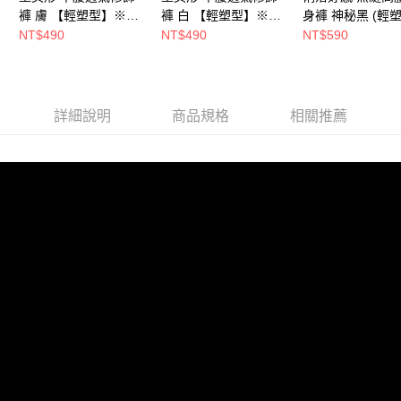
海外宅配
查看運費
褲 膚 【輕塑型】※貼
褲 白 【輕塑型】※貼
身褲 神秘黑 (輕塑)
身衣物恕不退貨
身衣物恕不退貨
貼身衣物恕不退
NT$490
NT$490
NT$590
【M/L/3L預購】
詳細說明
商品規格
相關推薦