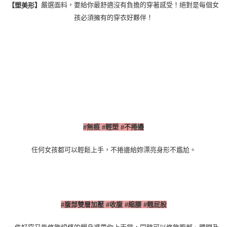
嚴選面料，要給你最舒適沒有負擔的穿著感受！絕對是每個女
【塑美形】
孩必須擁有的穿衣好夥伴！
無痕
輕塑
不捲邊
#
#
#
任何女孩都可以輕鬆上手，不捲邊給妳漂亮身形不尷尬。
腹部雙層加壓
收腹
縮腰
翹屁股
#
#
#
#