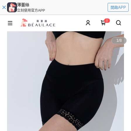
薄蕾絲
開啟APP
立刻使用官方APP
0
1
/
8