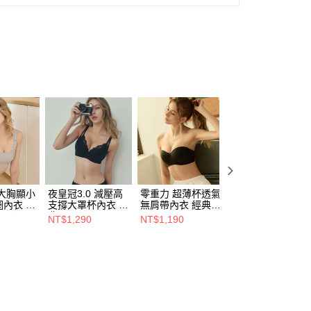
大胸顯小
夜皇冠3.0 減壓高
零重力 超薄杯透氣
輕風精靈 無痕深V
內衣 月
支撐大罩杯內衣 經
無肩帶內衣 經典黑
內衣 黑色 ( C-E )
L)【2L預
典黑( E-G )
(D-F)
【預購】
NT$1,290
NT$1,190
NT$1,090
NT$1,280