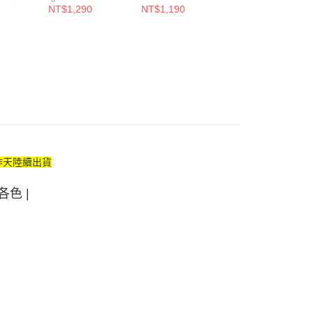
L)【2L預
典黑( E-G )
(D-F)
【預購】
NT$1,290
NT$1,190
NT$1,090
NT$1,280
作天陸續出貨
色 |