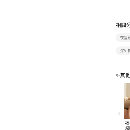
相關
夜皇
深V 
✨其
夜皇
減