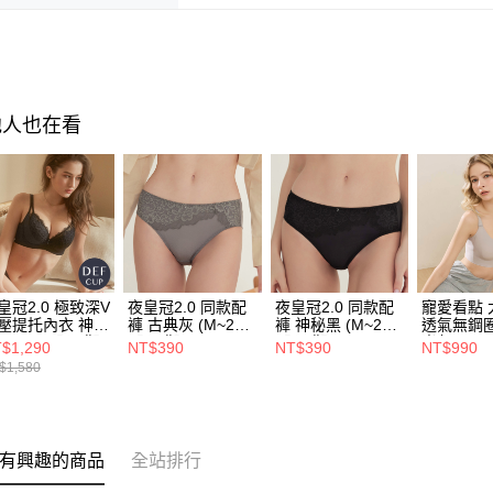
他人也在看
冠2.0 極致深V
夜皇冠2.0 同款配
夜皇冠2.0 同款配
寵愛看點 
壓提托內衣 神秘
褲 古典灰 (M~2L )
褲 神秘黑 (M~2L )
透氣無鋼圈
( D-F ) 【預購】
【預購】
【預購】
光灰(M-4
$1,290
NT$390
NT$390
NT$990
購】
$1,580
有興趣的商品
全站排行