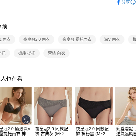
分享
付款後全
依尺寸分
每筆NT$8
■ 大罩杯
分類
7-11取貨
每筆NT$8
冠 內衣
夜皇冠2.0 內衣
夜皇冠 提托內衣
深V 內衣
付款後7-1
提托
機能 提托
蕾絲 內衣
每筆NT$8
物流宅配
每筆NT$8
他人也在看
付款後門市
間）
免運費
海外宅配
冠2.0 極致深V
夜皇冠2.0 同款配
夜皇冠2.0 同款配
寵愛看點 
壓提托內衣 神秘
褲 古典灰 (M~2L )
褲 神秘黑 (M~2L )
透氣無鋼圈