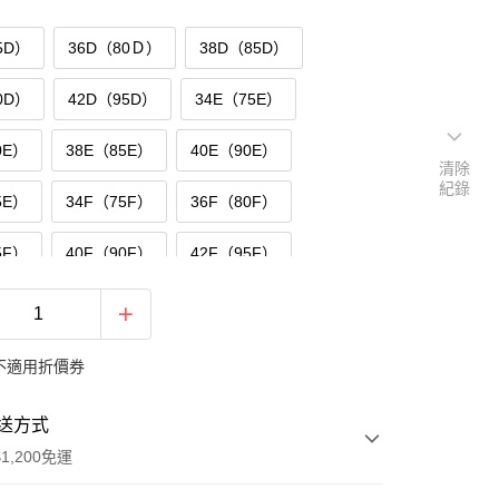
5D）
36D（80Ｄ）
38D（85D）
0D）
42D（95D）
34E（75E）
0E）
38E（85E）
40E（90E）
清除
紀錄
5E）
34F（75F）
36F（80F）
5F）
40F（90F）
42F（95F）
不適用折價券
送方式
1,200免運