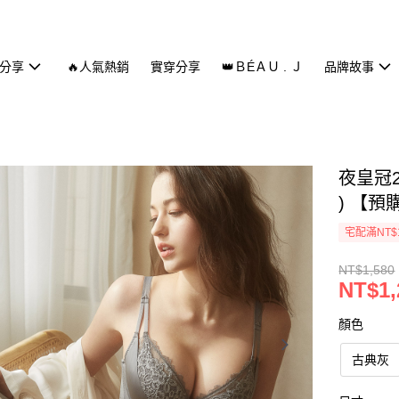
分享
🔥人氣熱銷
實穿分享
👑ＢÉＡＵ . Ｊ
品牌故事
夜皇冠2
) 【預
宅配滿NT$
NT$1,580
NT$1,
顏色
古典灰