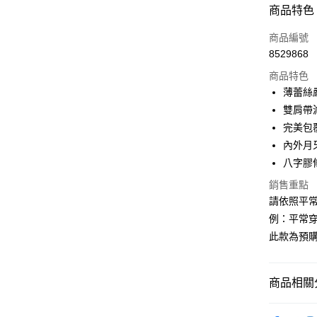
付款方式
商品特色
信用卡一
商品編號
8529868
信用卡分
商品特色
3 期 
薄蕾絲
合作金
雙肩帶
超商取貨
華南商
完美包
LINE Pay
上海商
內外月
國泰世
八字膠
Apple Pay
臺灣中
匯豐（
銷售重點
街口支付
聯邦商
請依照平
元大商
ATM付款
例：平常穿34
玉山商
此款為預購
台新國
台灣樂
運送方式
商品相關分
全家取貨
每筆NT$8
◉ 有鋼圈