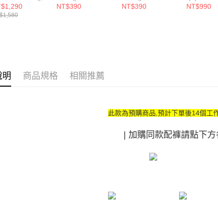
( D-F ) 【預購】
【預購】
【預購】
光灰(M-4
$1,290
NT$390
NT$390
NT$990
購】
$1,580
說明
商品規格
相關推薦
此款為預購商品,預計下單後14個工
| 加購同款配褲請點下方各