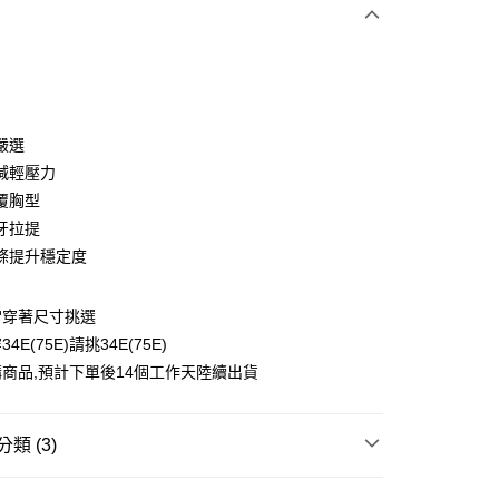
次付款
期付款
0 利率 每期
NT$430
21家銀行
嚴選
庫商業銀行
第一商業銀行
減輕壓力
付款
業銀行
彰化商業銀行
覆胸型
業儲蓄銀行
台北富邦商業銀行
牙拉提
華商業銀行
兆豐國際商業銀行
條提升穩定度
小企業銀行
台中商業銀行
台灣）商業銀行
華泰商業銀行
業銀行
遠東國際商業銀行
常穿著尺寸挑選
業銀行
永豐商業銀行
E(75E)請挑34E(75E)
業銀行
星展（台灣）商業銀行
商品,預計下單後14個工作天陸續出貨
際商業銀行
中國信託商業銀行
天信用卡公司
類 (3)
付款
0，滿NT$1,500(含以上)免運費
內衣