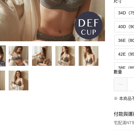
尺寸
34D（7
40D（9
36E（8
42E（9
38F（8
數量
※ 本商品
付款與運
宅配滿NT$