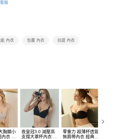
客服
家取貨
類
▸ＦＧＨ大罩杯專區
0，滿NT$1,500(含以上)免運費
專區
付款
0，滿NT$1,500(含以上)免運費
機能 內衣
包覆 內衣
拉提 內衣
1取貨
0，滿NT$1,500(含以上)免運費
0，滿NT$1,200(含以上)免運費
自取（約7-10天送達門市，將主動聯繫您到貨可取件時
查看運費
大胸顯小
夜皇冠3.0 減壓高
零重力 超薄杯透氣
輕風精靈 無痕深V
內衣 月
支撐大罩杯內衣 經
無肩帶內衣 經典黑
內衣 黑色 ( C-E )