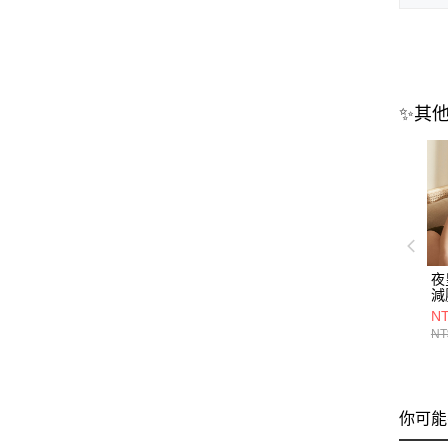
✨其
夜皇
減
黑
NT
NT
你可能