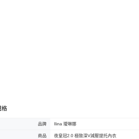
規格
品牌
Ilina 璦琳娜
商品
夜皇冠2.0 極致深V減壓提托內衣