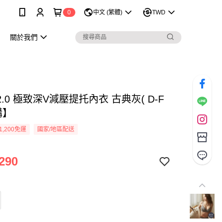
0
中文 (繁體)
TWD
關於我們
.0 極致深V減壓提托內衣 古典灰( D-F
購】
1,200免運
國家/地區配送
290