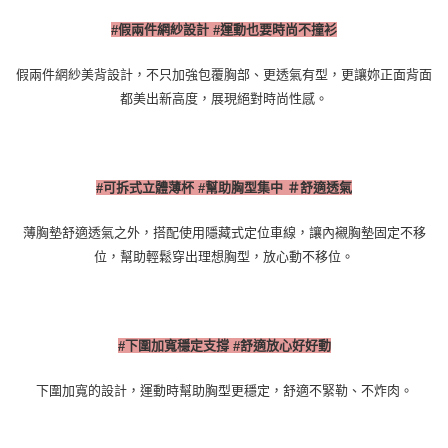
假兩件網紗設計
運動也要時尚不撞衫
#
#
假兩件網紗美背設計，不只加強包覆胸部、更透氣有型，更讓妳正面背面
都美出新高度，展現絕對時尚性感。
可拆式立體薄杯
幫助胸型集中 ＃舒適透氣
#
#
薄胸墊舒適透氣之外，搭配使用隱藏式定位車線，讓內襯胸墊固定不移
位，幫助輕鬆穿出理想胸型，放心動不移位。
下圍加寬穩定支撐
舒適放心好好動
#
#
下圍加寬的設計，運動時幫助胸型更穩定，舒適不緊勒、不炸肉。