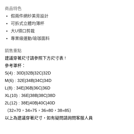
3 期 0 利率 每期
NT$396
21家銀行
商品特色
合作金庫商業銀行
第一商業銀行
超商取貨付款
假兩件網紗美背設計
華南商業銀行
彰化商業銀行
可拆式立體均薄杯
LINE Pay
上海商業儲蓄銀行
台北富邦商業銀行
國泰世華商業銀行
兆豐國際商業銀行
大U領口剪裁
Apple Pay
臺灣中小企業銀行
台中商業銀行
專業級運動/瑜珈面料
匯豐（台灣）商業銀行
華泰商業銀行
街口支付
聯邦商業銀行
遠東國際商業銀行
銷售重點
元大商業銀行
永豐商業銀行
ATM付款
建議穿著尺寸請參照下方尺寸表 !
玉山商業銀行
星展（台灣）商業銀行
參考罩杯：
台新國際商業銀行
中國信託商業銀行
運送方式
S(4) : 30D|32B|32C|32D
台灣樂天信用卡公司
M(6) : 32E|34B|34C|34D
全家取貨付款
L(8) : 34E|36B|36C|36D
每筆NT$80，滿NT$1,500(含以上)免運費
XL(10) : 36E|38B|38C|38D
付款後全家取貨
2L(12) : 38E|40B|40C|40D
每筆NT$80，滿NT$1,500(含以上)免運費
（32=70，34=75，36=80，38=85）
以上為建議穿著尺寸，如有疑問請詢問客服人員
7-11取貨付款
每筆NT$80，滿NT$1,500(含以上)免運費