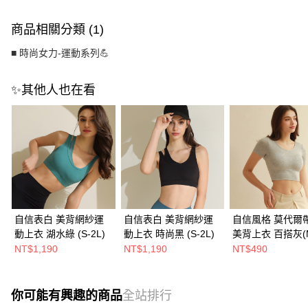
商品相關分類 (1)
■ 時尚女力-運動系列💪
✨其他人也在看
自信表白 美背網紗運
自信表白 美背網紗運
自信風格 莫代爾帶
動上衣 湖水綠 (S-2L)
動上衣 時尚黑 (S-2L)
美背上衣 百搭灰(
4L)
NT$1,190
NT$1,190
NT$490
你可能有興趣的商品
全站排行