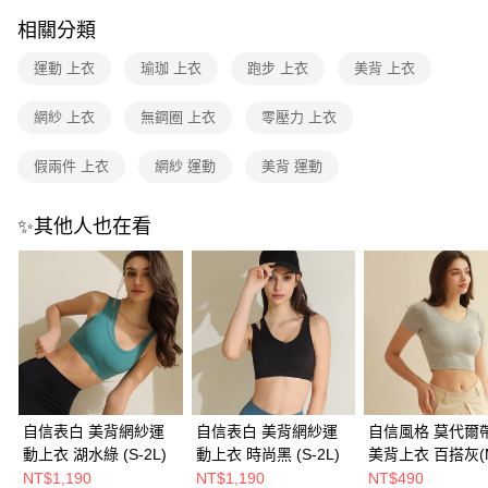
付款後7-11取貨
相關分類
每筆NT$80，滿NT$1,500(含以上)免運費
運動 上衣
瑜珈 上衣
跑步 上衣
美背 上衣
物流宅配
網紗 上衣
無鋼圈 上衣
零壓力 上衣
每筆NT$80，滿NT$1,200(含以上)免運費
付款後門市自取（約7-10天送達門市，將主動聯繫您到貨可取件時
假兩件 上衣
網紗 運動
美背 運動
間）
免運費
✨其他人也在看
海外宅配
查看運費
自信表白 美背網紗運
自信表白 美背網紗運
自信風格 莫代爾帶
動上衣 湖水綠 (S-2L)
動上衣 時尚黑 (S-2L)
美背上衣 百搭灰(
4L)
NT$1,190
NT$1,190
NT$490