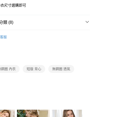
業銀行
遠東國際商業銀行
內衣尺寸選購即可
業銀行
永豐商業銀行
業銀行
星展（台灣）商業銀行
際商業銀行
中國信託商業銀行
類 (8)
天信用卡公司
p • 小可愛
客服
付款
類
▸Ｅ罩杯專區
0，滿NT$1,500(含以上)免運費
類
▸ＦＧＨ大罩杯專區
家取貨
 推薦款
☆［BOBO］閃亮耀眼的棉花糖名模！
0，滿NT$1,500(含以上)免運費
類
▸Ａ罩杯專區
無鋼圈 內衣
短版 背心
無鋼圈 透氣
付款
類
▸Ｂ罩杯專區
0，滿NT$1,500(含以上)免運費
類
▸Ｃ罩杯專區
1取貨
類
▸Ｄ罩杯專區
0，滿NT$1,500(含以上)免運費
0，滿NT$1,200(含以上)免運費