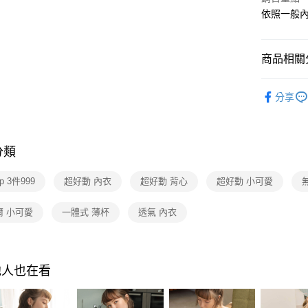
街口支付
聯邦商
依照一般
元大商
ATM付款
玉山商
台新國
商品相關分
台灣樂
運送方式
■ Bra To
分享
全家取貨
依尺寸分
每筆NT$8
依尺寸分
付款後全
分類
✔合作好評
每筆NT$8
依尺寸分
op 3件999
超好動 內衣
超好動 背心
超好動 小可愛
7-11取貨
依尺寸分
每筆NT$8
爾 小可愛
一體式 薄杯
透氣 內衣
依尺寸分
付款後7-1
依尺寸分
每筆NT$8
他人也在看
物流宅配
每筆NT$8