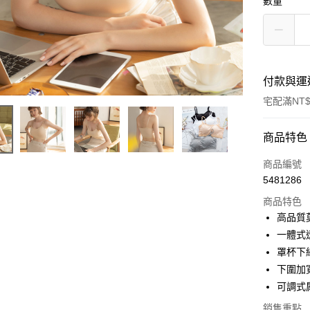
數量
付款與運
宅配滿NT$
付款方式
商品特色
信用卡一
商品編號
5481286
信用卡分
商品特色
3 期 
高品質
合作金
一體式
超商取貨
華南商
罩杯下
LINE Pay
上海商
下圍加
國泰世
可調式
Apple Pay
臺灣中
匯豐（
銷售重點