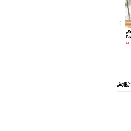
超
Br
【
NT
詳細