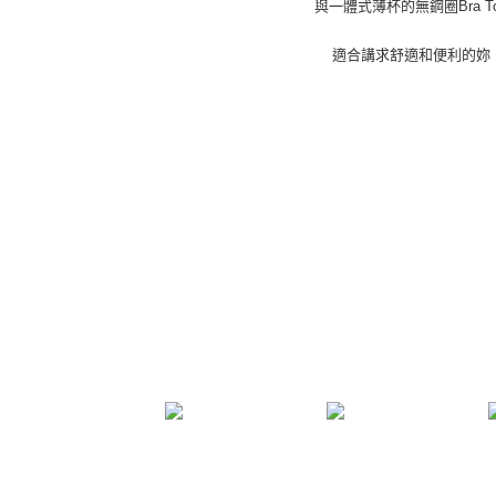
與一體式薄杯的無鋼圈Bra T
適合講求舒適和便利的妳