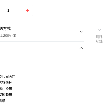
送方式
1,200免運
清除
紀錄
次付款
期付款
0 利率 每期
NT$163
21家銀行
莫代爾面料
庫商業銀行
第一商業銀行
透氣薄杯
付款
業銀行
彰化商業銀行
緣止滑帶
業儲蓄銀行
台北富邦商業銀行
寬鬆緊帶
華商業銀行
兆豐國際商業銀行
肩帶
小企業銀行
台中商業銀行
台灣）商業銀行
華泰商業銀行