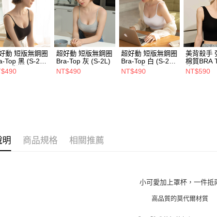
付款後門市
間）
免運費
海外宅配
好動 短版無鋼圈
超好動 短版無鋼圈
超好動 短版無鋼圈
美背殺手 
a-Top 黑 (S-2L)
Bra-Top 灰 (S-2L)
Bra-Top 白 (S-2L)
棉質BRA 
L預購】
【L預購】
瘦黑)(M-3
$490
NT$490
NT$490
NT$590
說明
商品規格
相關推薦
小可愛加上罩杯，一件抵
高品質的莫代爾材質