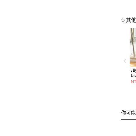
✨其
超
Br
【
NT
你可能