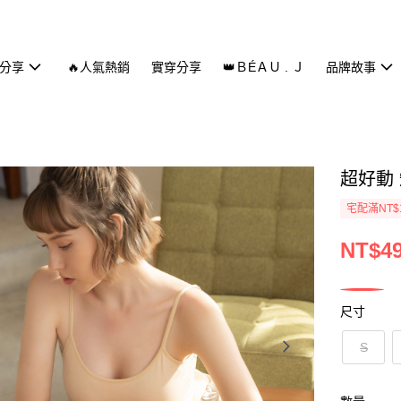
分享
🔥人氣熱銷
實穿分享
👑ＢÉＡＵ . Ｊ
品牌故事
超好動 
宅配滿NT$
NT$4
尺寸
S