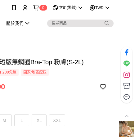
0
中文 (繁體)
TWD
關於我們
短版無鋼圈Bra-Top 粉膚(S-2L)
1,200免運
國家/地區配送
90
M
L
XL
XXL