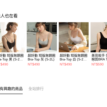
他人也在看
好動 短版無鋼圈
超好動 短版無鋼圈
超好動 短版無鋼圈
美背殺手 
a-Top 黑 (S-2L)
Bra-Top 灰 (S-2L)
Bra-Top 白 (S-2L)
棉質BRA 
L預購】
【L預購】
瘦黑)(M-3
$490
NT$490
NT$490
NT$590
有興趣的商品
全站排行