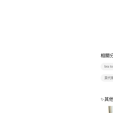
相關
bra t
莫代
✨其