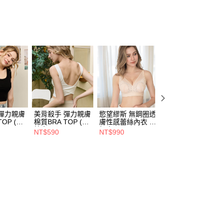
彈力親膚
美背殺手 彈力親膚
慾望繆斯 無鋼圈透
涼感配方 提胸修
TOP (顯
棉質BRA TOP (純
膚性感蕾絲內衣 裸
涼感BRA TOP 甜
L)
粹白)(M-3L)
粉膚(B-F)
美粉(M-3L)
NT$590
NT$990
NT$890