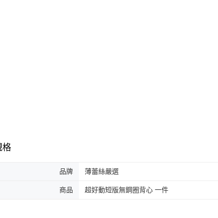
規格
品牌
薄蕾絲嚴選
商品
超好動短版無鋼圈背心 一件