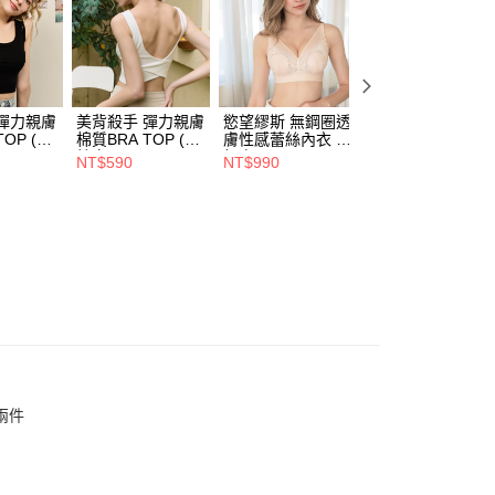
自取（約7-10天送達門市，將主動聯繫您到貨可取件時
查看運費
彈力親膚
美背殺手 彈力親膚
慾望繆斯 無鋼圈透
涼感配方 提胸修
TOP (顯
棉質BRA TOP (純
膚性感蕾絲內衣 裸
涼感BRA TOP 甜
L)
粹白)(M-3L)
粉膚(B-F)
美粉(M-3L)
NT$590
NT$990
NT$890
兩件