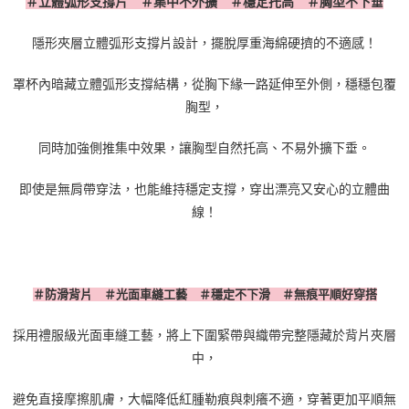
＃立體弧形支撐片 ＃集中不外擴 ＃穩定托高 ＃胸型不下垂
隱形夾層立體弧形支撐片設計，擺脫厚重海綿硬擠的不適感！
罩杯內暗藏立體弧形支撐結構，從胸下緣一路延伸至外側，穩穩包覆
胸型，
同時加強側推集中效果，讓胸型自然托高、不易外擴下垂。
即使是無肩帶穿法，也能維持穩定支撐，穿出漂亮又安心的立體曲
線！
＃防滑背片 ＃光面車縫工藝 ＃穩定不下滑 ＃無痕平順好穿搭
採用禮服級光面車縫工藝，將上下圍緊帶與織帶完整隱藏於背片夾層
中，
避免直接摩擦肌膚，大幅降低紅腫勒痕與刺癢不適，
穿著更加平順無