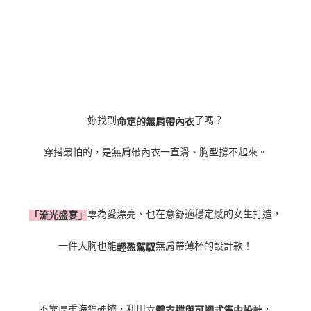
妳找到
了嗎？
命定的無肩帶內衣
穿搭最怕的，是無肩帶內衣一直滑、胸型撐不起來。
專為愛漂亮、也在意舒適穩定感的女生打造，
「流光盛宴」
一件大胸也能
無肩帶薄杯的設計款！
輕盈駕馭
不靠厚重海綿硬擠，利用
，
立體支撐與可調式集中設計