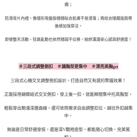
；
痕
防滑背片內裡，
像隱形吸盤般穩穩貼合肌膚不易滑落；
再結合隱藏版肩帶
後繞加強穿法，
即使整天活動、狂跳亂動也依然穩固不位移，
給妳滿滿安心感與舒適度！
＃三段式調整側扣 ＃讓胸型更集中 ＃漂亮美胸
get
三段式心機交叉調整側扣設計，打造自然又有感的聚攏效果！
正面採用蝴蝶結式交叉側扣，穿上後一扣，就能瞬間集中托高胸型，
輕鬆穿出飽滿深邃曲線。還可依照需求自由調整扣位，越往外扣越集
中，
無論是日常舒適穿搭，還是深
V
戰袍造型，都能隨心切換、完美駕