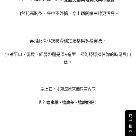
自然托高胸型、集中不外擴，穿上瞬間讓曲線更漂亮。
再搭配高科技防滑穩定結構與多種穿法，
無論平口、露肩、細肩帶還是深
V
造型，都能穩穩撐住妳的時髦與自
信。
穿上它，才知道原來無肩帶內衣
也能
！
這麼穩、這麼美、這麼舒服
尺
寸
推
薦