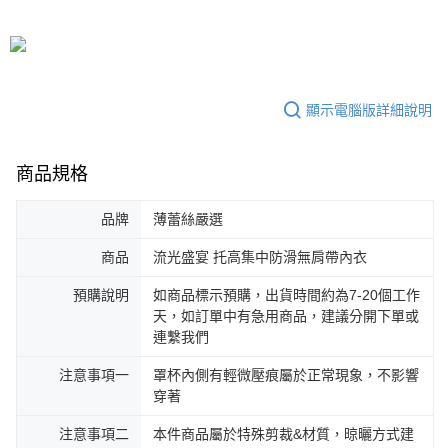
顯示電腦版詳細說明
商品規格
品牌
薄蕾絲嚴選
商品
流光盛宴 托高集中防滑無肩帶內衣
預購說明
如商品標示預購，出貨時間約為7-20個工作
天，如訂單中有急用商品，建議分開下單或
連繫我們
注意事項一
罩杯內側有輕微壓痕屬於正常現象，不影響
穿著
注意事項二
本件商品屬於特殊剪裁&材質，晾曬方式建