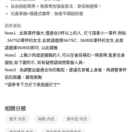
聯邦商業銀行
遠東國際商業銀行
自由搭配肩帶 × 無肩帶加強版穿法：穿搭無極限！
元大商業銀行
永豐商業銀行
ATM付款
光面車縫×隱藏式織帶：無痕平順超舒適
玉山商業銀行
星展（台灣）商業銀行
台新國際商業銀行
中國信託商業銀行
運送方式
銷售重點
台灣樂天信用卡公司
Note1 : 此款罩杯偏大,僅適合D杯以上的人, 尺寸請拿小一罩杯,例如
全家取貨付款
: 34/75D罩杯的女生,此款請選擇34/75C ; 36/80E罩杯的女生,此款
每筆NT$80，滿NT$1,500(含以上)免運費
請選擇36/80D即可, 以此類推
付款後全家取貨
Note2 : 上胸少肉或是雞胸的人,可以在後背橫扣一條肩帶,能更合身
每筆NT$80，滿NT$1,500(含以上)免運費
服貼,如下圖所示, 如有疑問請詢問客服人員~
Note3 : 為調整出最適合你的胸型，建議先穿著上身後，再調整罩杯
7-11取貨付款
前扣距離，展現美胸
每筆NT$80，滿NT$1,500(含以上)免運費
**請參考下方尺寸表挑選尺寸**
付款後7-11取貨
每筆NT$80，滿NT$1,500(含以上)免運費
相關分類
物流宅配
每筆NT$80，滿NT$1,200(含以上)免運費
夏天 內衣
無痕 內衣
集中型 內衣
付款後門市自取（約7-10天送達門市，將主動聯繫您到貨可取件時