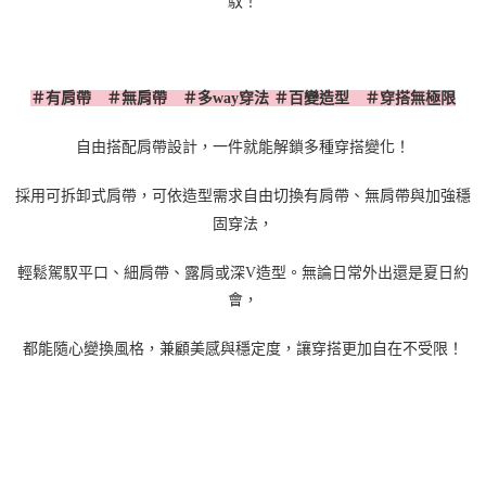
馭！
＃有肩帶 ＃無肩帶 ＃多
way
穿法 ＃百變造型 ＃穿搭無極限
自由搭配肩帶設計，一件就能解鎖多種穿搭變化！
採用可拆卸式肩帶，可依造型需求自由切換有肩帶、無肩帶與加強穩
固穿法，
輕鬆駕馭平口、細肩帶、露肩或深
V
造型。無論日常外出還是夏日約
會，
都能隨心變換風格，兼顧美感與穩定度，讓穿搭更加自在不受限！