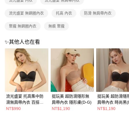
流光盛宴 內衣
流光盛宴 無肩帶內衣
間）
免運費
流光盛宴 無鋼圈內衣
托高 內衣
防滑 無肩帶內衣
海外宅配
查看運費
聚攏 無鋼圈內衣
無痕 聚攏
✨其他人也在看
流光盛宴 托高集中防
挺玩美 超防滑隱形無
挺玩美 超防滑隱
滑無肩帶內衣 百搭黑
肩帶內衣 隱形膚(D-G)
肩帶內衣 時尚黑(D
(D-G)
NT$990
NT$1,190
NT$1,190