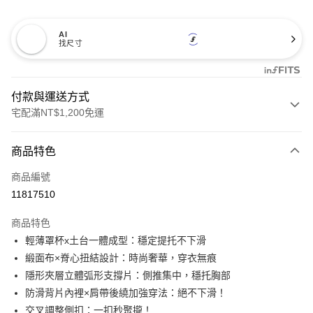
AI
找尺寸
付款與運送方式
宅配滿NT$1,200免運
付款方式
商品特色
信用卡一次付款
商品編號
信用卡分期付款
11817510
3 期 0 利率 每期
NT$330
21家銀行
商品特色
合作金庫商業銀行
第一商業銀行
超商取貨付款
輕薄罩杯x土台一體成型：穩定提托不下滑
華南商業銀行
彰化商業銀行
緞面布×脊心扭結設計：時尚奢華，穿衣無痕
LINE Pay
上海商業儲蓄銀行
台北富邦商業銀行
國泰世華商業銀行
兆豐國際商業銀行
隱形夾層立體弧形支撐片：側推集中，穩托胸部
Apple Pay
臺灣中小企業銀行
台中商業銀行
防滑背片內裡×肩帶後繞加強穿法：絕不下滑！
匯豐（台灣）商業銀行
華泰商業銀行
交叉調整側扣：一扣秒聚攏！
街口支付