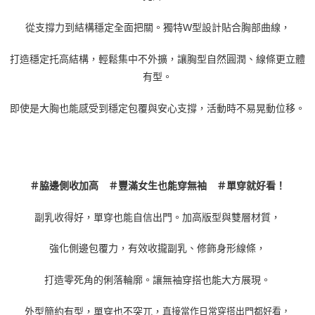
從支撐力到結構穩定全面把關。獨特
W
型設計貼合胸部曲線，
打造穩定托高結構，輕鬆集中不外擴，讓胸型自然圓潤、線條更立體
有型。
即使是大胸也能感受到穩定包覆與安心支撐，活動時不易晃動位移。
＃脇邊側收加高 ＃豐滿女生也能穿無袖 ＃單穿就好看！
副乳收得好，單穿也能自信出門。加高版型與雙層材質，
強化側邊包覆力，有效收攏副乳、修飾身形線條，
打造零死角的俐落輪廓。讓無袖穿搭也能大方展現。
外型簡約有型，單穿也不突兀，
直接當作日常穿搭出門都好看，