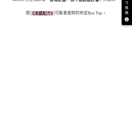
寸
推
那
可能會是妳的命定
Bra Top
。
薦
《涼感配方》