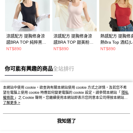
涼感配方 提胸修身涼
涼感配方 提胸修身涼
熱感配方 提胸修
感BRA TOP 純粹黑
感BRA TOP 甜美粉
熱Bra Top 酒紅(L
(M-3L)
(M-3L)
NT$890
NT$890
NT$890
你可能有興趣的商品
全站排行
本網站中使用 cookie，欲查詢有關本網站使用 cookie 方式之詳情，及若您不希
熱門標籤
望在電腦上使用 cookie 時應如何變更電腦的 cookie 設定，請參閱本網站「
隱私
權條款
」之 Cookie 聲明。您繼續使用本網站即表示您同意本公司得按本網站使
用條款之 Cookie 聲明使用 cookie。
了解更多 >
我知道了