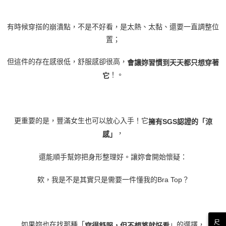
有時候穿搭的崩潰點，不是不好看，是太熱、太黏、還要一直調整位
置；
但這件的存在感很低，舒服感卻很高，
會讓妳習慣到天天都只想穿著
！。
它
更重要的是，豐滿女生也可以放心入手！它
擁有
SGS
認證的「涼
，
感」
還能順手幫妳把身形整理好。讓妳會開始懷疑：
欸，我是不是其實只是需要一件懂我的
Bra Top
？
尺
如果妳也在找那種「
」的選擇，
穿得舒服，但不想將就好看