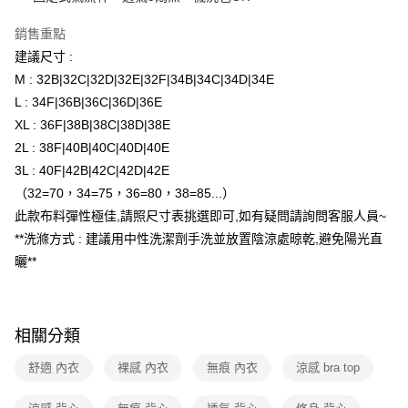
聯邦商業銀行
遠東國際商業銀行
元大商業銀行
永豐商業銀行
ATM付款
銷售重點
玉山商業銀行
星展（台灣）商業銀行
建議尺寸 :
台新國際商業銀行
中國信託商業銀行
運送方式
M : 32B|32C|32D|32E|32F|34B|34C|34D|34E
台灣樂天信用卡公司
L : 34F|36B|36C|36D|36E
全家取貨付款
XL : 36F|38B|38C|38D|38E
每筆NT$80，滿NT$1,500(含以上)免運費
2L : 38F|40B|40C|40D|40E
付款後全家取貨
3L : 40F|42B|42C|42D|42E
每筆NT$80，滿NT$1,500(含以上)免運費
（32=70，34=75，36=80，38=85...）
此款布料彈性極佳,請照尺寸表挑選即可,如有疑問請詢問客服人員~
7-11取貨付款
**洗滌方式 : 建議用中性洗潔劑手洗並放置陰涼處晾乾,避免陽光直
每筆NT$80，滿NT$1,500(含以上)免運費
曬**
付款後7-11取貨
每筆NT$80，滿NT$1,500(含以上)免運費
相關分類
物流宅配
每筆NT$80，滿NT$1,200(含以上)免運費
舒適 內衣
裸感 內衣
無痕 內衣
涼感 bra top
付款後門市自取（約7-10天送達門市，將主動聯繫您到貨可取件時