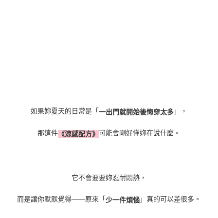
如果妳夏天的日常是「
」，
一出門就開始後悔穿太多
那這件
可能會剛好懂妳在說什麼。
《涼感配方》
它不會要要妳忍耐悶熱，
而是讓你默默覺得——原來「
」真的可以差很多。
少一件煩惱