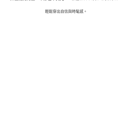
輕鬆穿出自信與時髦感。