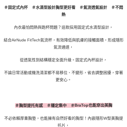
＃固定式內杯 ＃水滴型設計胸型更好看 ＃氣流透氣設計 ＃不悶
熱
內衣最怕悶熱與跑杯問題？這款採用固定式水滴型設計，
結合
AirNude FitTech
氣流杯，有效降低與肌膚的接觸面積，形成隱形
氣流通道，
從透氣性到結構穩定全面升級。固定式內杯設計，
不論日常活動或機洗清潔都不易移位、不變形，省去調整困擾，穿著
更安心。
BraTop
也能穿出美胸
＃胸型提托有感 ＃穩定集中 ＃
不必依賴厚重胸墊，也能擁有自然好看的胸型！內嵌隱形
W
型美胸提
托片，