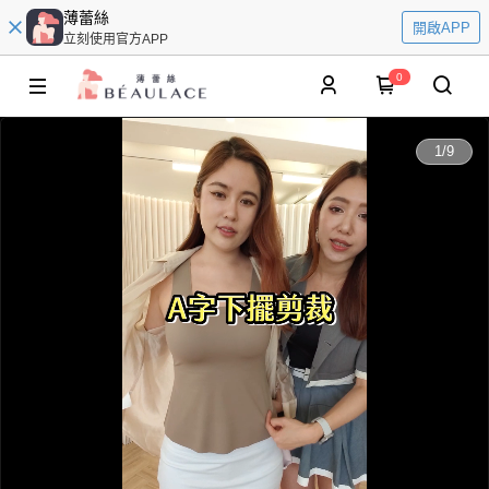
薄蕾絲
開啟APP
立刻使用官方APP
0
0:00
1
/
9