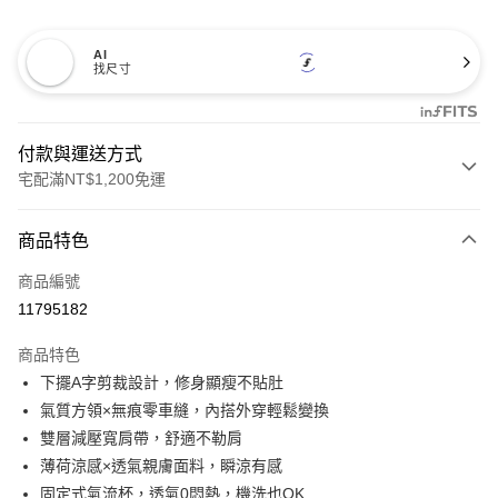
AI
找尺寸
付款與運送方式
宅配滿NT$1,200免運
付款方式
商品特色
信用卡一次付款
商品編號
信用卡分期付款
11795182
3 期 0 利率 每期
NT$296
21家銀行
商品特色
合作金庫商業銀行
第一商業銀行
超商取貨付款
下擺A字剪裁設計，修身顯瘦不貼肚
華南商業銀行
彰化商業銀行
氣質方領×無痕零車縫，內搭外穿輕鬆變換
LINE Pay
上海商業儲蓄銀行
台北富邦商業銀行
國泰世華商業銀行
兆豐國際商業銀行
雙層減壓寬肩帶，舒適不勒肩
Apple Pay
臺灣中小企業銀行
台中商業銀行
薄荷涼感×透氣親膚面料，瞬涼有感
匯豐（台灣）商業銀行
華泰商業銀行
固定式氣流杯，透氣0悶熱，機洗也OK
街口支付