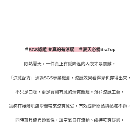
＃
認證 ＃真的有涼感 ＃夏天必備
BraTop
SGS
悶熱夏天，一件真正有感降溫的內衣才是關鍵。
「涼感配方」通過
SGS
專業檢測，涼感效果看得見也穿得出來，
不只是口號，更是實測有感的清爽體驗。薄荷涼感工藝，
讓妳在接觸肌膚瞬間帶來涼爽感受，有效緩解悶熱與黏膩不適，
同時兼具優異透氣性，讓空氣自在流動、維持乾爽舒適。