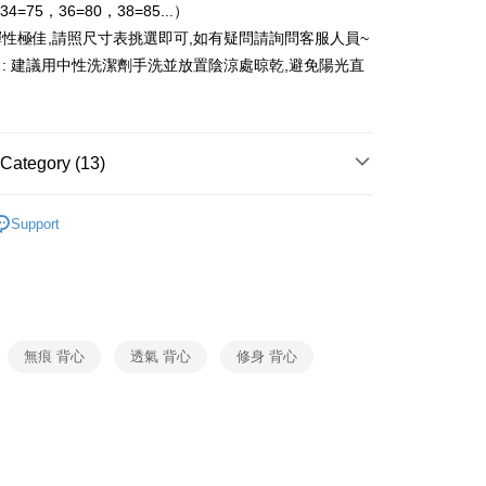
r | Free shipping on orders of NT$1,500 or more
34=75，36=80，38=85...）
性極佳,請照尺寸表挑選即可,如有疑問請詢問客服人員~
家取貨
式 : 建議用中性洗潔劑手洗並放置陰涼處晾乾,避免陽光直
r | Free shipping on orders of NT$1,500 or more
付款
r | Free shipping on orders of NT$1,500 or more
Category (13)
1取貨
縫系背心系列
r | Free shipping on orders of NT$1,500 or more
Support
ls
or A~D Cup
r | Free shipping on orders of NT$1,200 or more
or E~H Cup
自取（約7-10天送達門市，將主動聯繫您到貨可取件時
無痕 背心
透氣 背心
修身 背心
ing
Shipping Rates
m Home