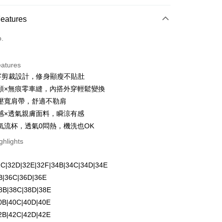
 Method
Features
d (Full Payment)
o.
d Installments
eatures
 3 months
NT$296
/month
21 Banks
字剪裁設計，修身顯瘦不貼肚
Cooperative Bank
First Commercial Bank
ce Store Pickup and Pay
領×無痕零車縫，內搭外穿輕鬆變換
n Commercial Bank
Chang Hwa Commercial Bank
壓寬肩帶，舒適不勒肩
anghai Commercial &
Taipei Fubon Commercial Bank
感×透氣親膚面料，瞬涼有感
s Bank
氣流杯，透氣0悶熱，機洗也OK
United Bank
Mega International Commercial
Bank
ghlights
Business Bank
Taichung Commercial Bank
nk (Taiwan) Limited
Hwatai Bank
fer
2C|32D|32E|32F|34B|34C|34D|34E
ank of Taiwan
Far Eastern International Bank
6B|36C|36D|36E
 Commercial Bank
Bank SinoPac
Commercial Bank
DBS Bank
38B|38C|38D|38E
 Method
International Bank
CTBC Bank
40B|40C|40D|40E
付款
Rakuten Card, Inc.
42B|42C|42D|42E