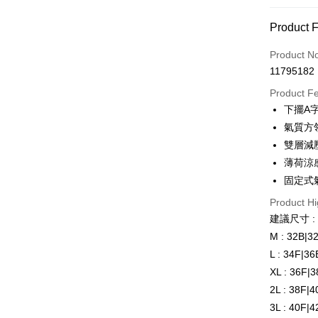
Payment
Product 
Credit Car
Product N
11795182
Credit Car
Product F
0% for
下擺A
Taiwan 
Convenien
氣質方
Hua Na
雙層減
LINE Pay
The Sh
薄荷涼
Saving
Apple Pay
固定式
Cathay 
Product Hi
JKOPAY
Taiwan 
建議尺寸 :
HSBC Ba
ATM Trans
M : 32B|3
Union B
L : 34F|3
Yuanta
E.SUN 
XL : 36F|
Shipping
Taishin 
2L : 38F|
全家取貨
Taiwan 
3L : 40F|