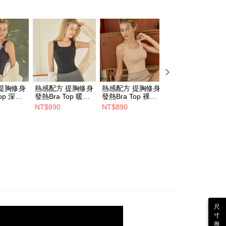
Ｂ罩杯專區
Ｃ罩杯專區
Ｄ罩杯專區
形
提胸修身
熱感配方 提胸修身
熱感配方 提胸修身
好感V 極簡美背
op 深灰
發熱Bra Top 暖黑
發熱Bra Top 裸膚
Bra Top 經典白
(L-3L)
(L-3L)
(S-XL)【L預購】
NT$890
NT$890
NT$490
尺
寸
推