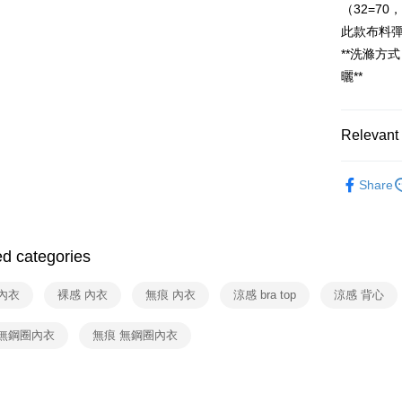
NT$80/orde
（32=70，
此款布料彈
付款後全
**洗滌方
NT$80/orde
曬**
7-11取貨
NT$80/orde
Relevant 
付款後7-1
■ 美胸零
NT$80/orde
Share
New Arriva
物流宅配
Sizes
f
NT$80/orde
ed categories
Sizes
f
付款後門市
間）
Bralette
內衣
裸感 內衣
無痕 內衣
涼感 bra top
涼感 背心
Free shipp
Bra Top
 無鋼圈內衣
無痕 無鋼圈內衣
海外宅配
DD+ Bras
Work Fro