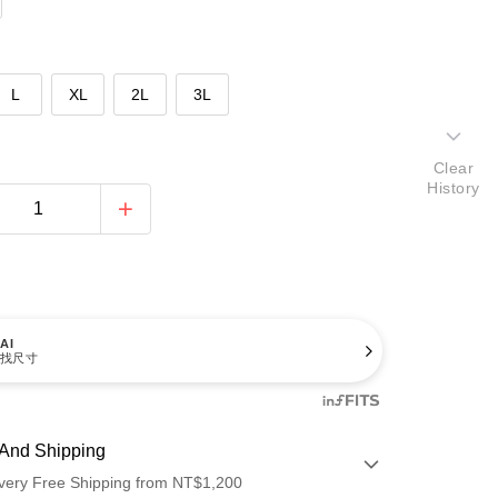
L
XL
2L
3L
Clear
History
AI
找尺寸
And Shipping
very Free Shipping from NT$1,200