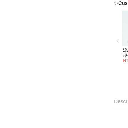
✨Cust
涼
涼
粹
NT
Descr