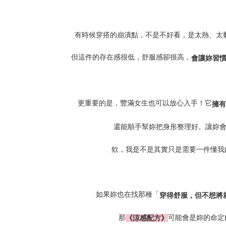
有時候穿搭的崩潰點，不是不好看，是太熱、太
但這件的存在感很低，舒服感卻很高，
會讓妳習
更重要的是，豐滿女生也可以放心入手！它
擁有
還能順手幫妳把身形整理好。讓妳
欸，我是不是其實只是需要一件懂我
如果妳也在找那種「
穿得舒服，但不想將
那
可能會是妳的命定
《涼感配方》