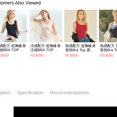
Seamless
omers Also Viewed
Sizes
▸
Sizes
▸
Sizes
▸
■ 副乳隱
感配方 提胸修身
涼感配方 提胸修身
熱感配方 提胸修身
熱感配方 
感BRA TOP 純
涼感BRA TOP 甜
發熱Bra Top 酒紅
發熱Bra T
黑(M-3L)
美粉(M-3L)
(L-3L)
(L-3L)
$890
NT$890
NT$890
NT$890
iption
Specification
Recommendations