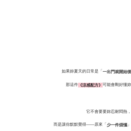
如果妳夏天的日常是「
一出門就開始
那這件
可能會剛好懂
《涼感配方》
它不會要要妳忍耐悶熱
而是讓你默默覺得——原來「
少一件煩惱