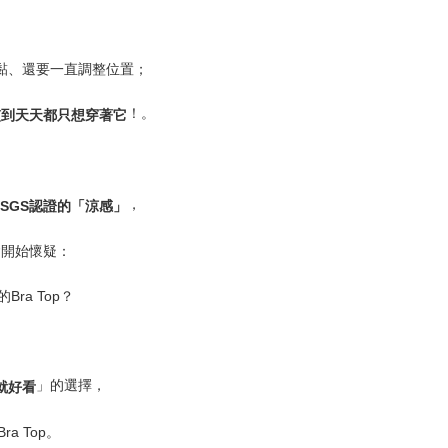
黏、還要一直調整位置；
！。
慣到天天都只想穿著它
，
SGS
認證的「涼感」
會開始懷疑：
的
Bra Top
？
」的選擇，
就好看
Bra Top
。