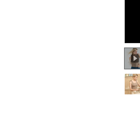
0:00
/
0:58