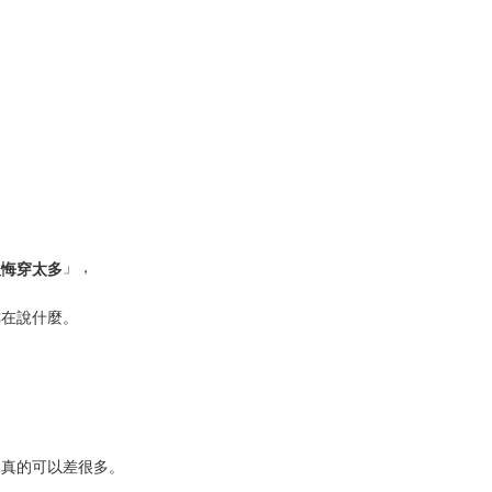
」，
後悔穿太多
妳在說什麼。
，
」真的可以差很多。