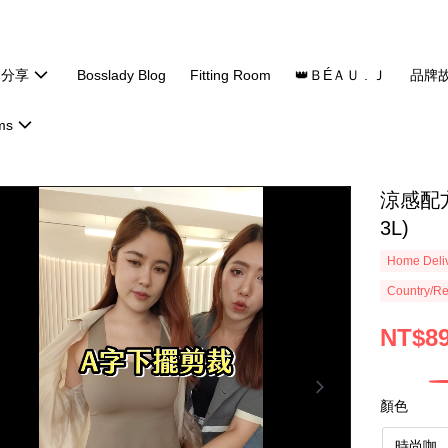
題分享
Bosslady Blog
Fitting Room
👑ＢÉＡＵ . Ｊ
品牌
ms
涼感配方
3L)
Home Deliv
Country/Re
NT$8
顏色
時尚咖