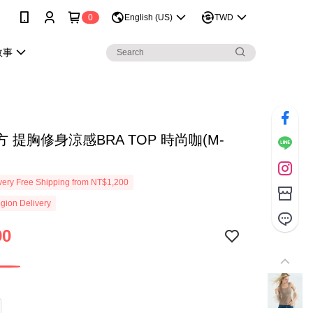
0
English (US)
TWD
故事
 提胸修身涼感BRA TOP 時尚咖(M-
ery Free Shipping from NT$1,200
gion Delivery
90