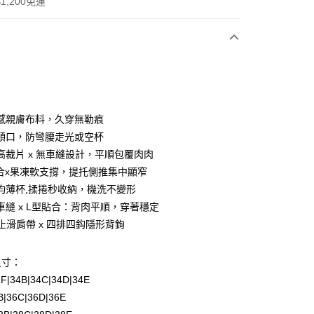
1,200免運
次付款
期付款
0 利率 每期
NT$330
21家銀行
感親膚布料，久穿無勒痕
庫商業銀行
第一商業銀行
領口，防彎腰走光或空杯
付款
業銀行
彰化商業銀行
高裁片 x 無車縫設計，平順包覆肉肉
業儲蓄銀行
台北富邦商業銀行
合x果凍軟支撐，提托側推集中顯窄
華商業銀行
兆豐國際商業銀行
均薄杯,揉捲秒收納，機洗不變形
小企業銀行
台中商業銀行
車縫 x L型貼合：背肉平順，穿著穩定
台灣）商業銀行
華泰商業銀行
業銀行
遠東國際商業銀行
m 止滑肩帶 x 四排四鈎隱形背鉤
業銀行
永豐商業銀行
業銀行
星展（台灣）商業銀行
尺寸：
際商業銀行
中國信託商業銀行
2F|34B|34C|34D|34E
天信用卡公司
6B|36C|36D|36E
付款