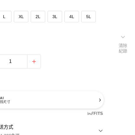
L
XL
2L
3L
4L
5L
清除
紀錄
AI
找尺寸
送方式