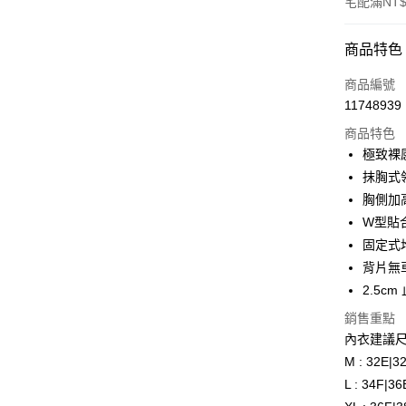
宅配滿NT$
付款方式
商品特色
信用卡一
商品編號
11748939
信用卡分
商品特色
3 期 
極致裸
合作金
抹胸式
超商取貨
華南商
胸側加
LINE Pay
上海商
W型貼
國泰世
固定式
Apple Pay
臺灣中
背片無
匯豐（
街口支付
聯邦商
2.5c
元大商
ATM付款
銷售重點
玉山商
內衣建議
台新國
M : 32E|3
台灣樂
運送方式
L : 34F|3
全家取貨