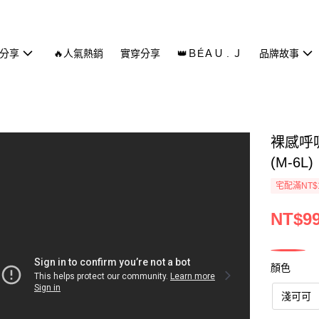
分享
🔥人氣熱銷
實穿分享
👑ＢÉＡＵ . Ｊ
品牌故事
裸感呼
(M-6L)
宅配滿NT$
NT$9
顏色
淺可可