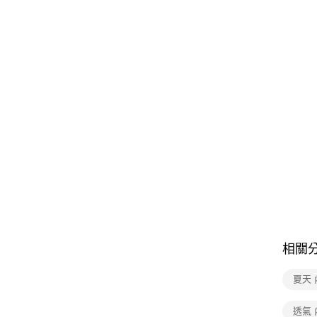
相關
夏天 
透氣 