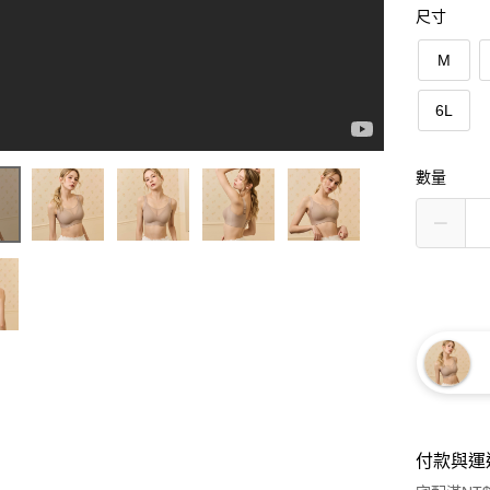
尺寸
M
6L
數量
付款與運