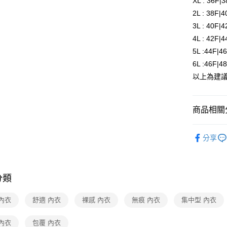
XL : 36F|
每筆NT$8
2L : 38F|
3L : 40F|
付款後全
4L : 42F|
每筆NT$8
5L :44F|4
6L :46F|4
7-11取貨
以上為建
每筆NT$8
付款後7-1
商品相關分
每筆NT$8
物流宅配
◉ 無鋼圈
分享
每筆NT$8
■ 最新商品
付款後門市
依尺寸分
間）
分類
依尺寸分
免運費
■ 大罩杯
內衣
舒適 內衣
裸感 內衣
無痕 內衣
集中型 內衣
海外宅配
■ 居家舒
內衣
包覆 內衣