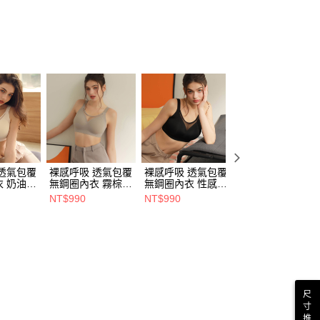
痕
覆
惑
杯系列
類
▸Ｂ罩杯專區
類
▸Ｃ罩杯專區
類
▸Ｄ罩杯專區
透氣包覆
裸感呼吸 透氣包覆
裸感呼吸 透氣包覆
寵愛看點 大胸顯
 奶油杏
無鋼圈內衣 霧棕灰
無鋼圈內衣 性感黑
透氣無鋼圈內衣 
(M~6L)
(M~6L)
形膚(M-4L)
NT$990
NT$990
NT$990
尺
寸
推