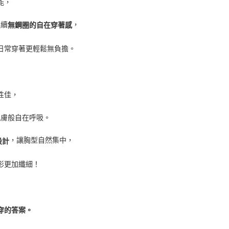
能，
延續
，
無鋼圈的自在穿著感
日常穿著更輕鬆無負擔。
性佳，
肌膚般自在呼吸。
，讓胸型自然集中，
設計
形更加纖細！
穿的答案。