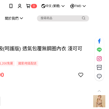
0
中文 (繁體)
TWD
關於我們
吸(呵護版) 透氣包覆無鋼圈內衣 淺可可
1,200免運
國家/地區配送
90