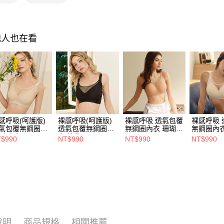
■ 素面無
■ 集中包
■ 性感誘
他人也在看
■ 透氣薄
依尺寸分
依尺寸分
依尺寸分
感呼吸(呵護版)
裸感呼吸(呵護版)
裸感呼吸 透氣包覆
裸感呼吸 
氣包覆無鋼圈內
透氣包覆無鋼圈內
無鋼圈內衣 珊瑚粉
無鋼圈內衣
 冷膚色(M-6L)
衣 神秘黑(M-6L)
(M~6L)
(M~6L)
$990
NT$990
NT$990
NT$990
說明
商品規格
相關推薦