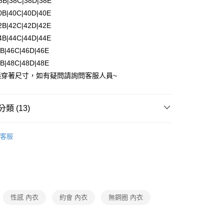
38B|38C|38D|38E
0，滿NT$1,500(含以上)免運費
40B|40C|40D|40E
42B|42C|42D|42E
家取貨
44B|44C|44D|44E
0，滿NT$1,500(含以上)免運費
6B|46C|46D|46E
8B|48C|48D|48E
付款
議穿著尺寸，如有疑問請詢問客服人員~
0，滿NT$1,500(含以上)免運費
1取貨
類 (13)
0，滿NT$1,500(含以上)免運費
內衣
客服
0，滿NT$1,200(含以上)免運費
⭐
自取（約7-10天送達門市，將主動聯繫您到貨可取件時
類
▸Ｅ罩杯專區
類
▸ＦＧＨ大罩杯專區
專區
性感 內衣
約會 內衣
無鋼圈 內衣
查看運費
適