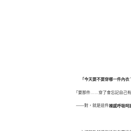
「今天要不要穿哪一件內衣
「要那件……穿了會忘記自己
——對，就是這件
裸感呼吸呵