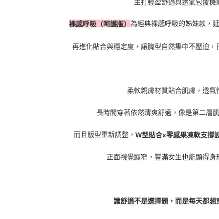
主打輕盈舒適與透氣包覆機
為經典裸感呼吸的姊妹款，
裸感呼吸（呵護版）
再進化貼合與穩定度，讓胸型自然集中不壓迫，
柔軟親膚材質貼合肌膚，透氣
長時間穿著依然清爽舒適，像是第二層
而且版型重新調整，
W
型貼合
x
零感果凍軟支撐
正面視覺顯窄，豐滿女生也能顯得身
讓舒適不是選擇題，而是每天都想