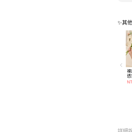
✨其
裸
透
衣
NT
詳細