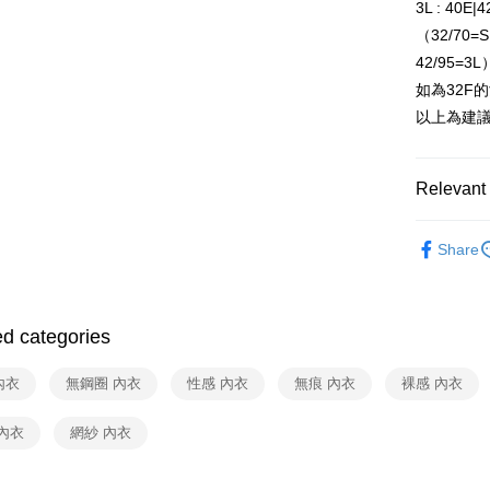
3L : 40E|
付款後全
（32/70=
NT$80/orde
42/95=3L
7-11取貨
如為32F的
NT$80/orde
以上為建
付款後7-1
NT$80/orde
Relevant 
物流宅配
Bralette
Share
NT$80/orde
付款後門市
間）
ed categories
Free shipp
內衣
無鋼圈 內衣
性感 內衣
無痕 內衣
裸感 內衣
海外宅配
內衣
網紗 內衣