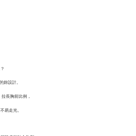
線？
的妳設計。
，拉長胸前比例，
還不易走光。