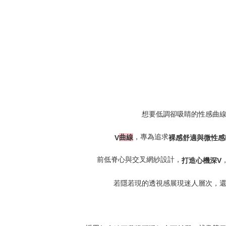
想要低調卻吸睛的性感曲
，專為追求
V
曲線
裸感舒適與微性感
前低脊心與交叉網紗設計，
打造心機深
V
若隱若現的透視感展現迷人層次，