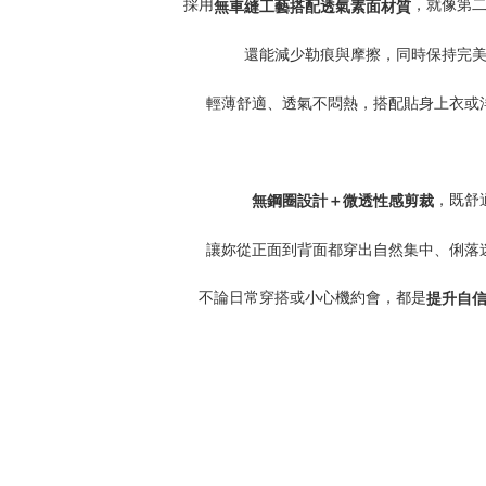
採用
，就像第
無車縫工藝搭配透氣素面材質
還能減少勒痕與摩擦，同時保持完
輕薄舒適、透氣不悶熱，搭配貼身上衣或
，既舒
無鋼圈設計＋微透性感剪裁
讓妳從正面到背面都穿出自然集中、俐落
不論日常穿搭或小心機約會，都是
提升自