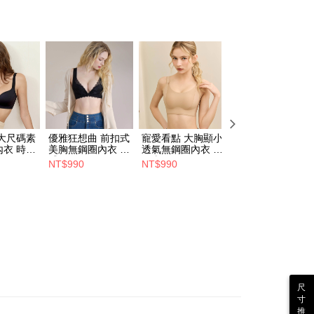
大尺碼素
優雅狂想曲 前扣式
寵愛看點 大胸顯小
優雅狂想曲 前扣式
衣 時尚
美胸無鋼圈內衣 性
透氣無鋼圈內衣 隱
美胸無鋼圈內衣 
)
感黑(A-E)
形膚(M-4L)
感膚(A-E)
NT$990
NT$990
NT$990
尺
寸
推