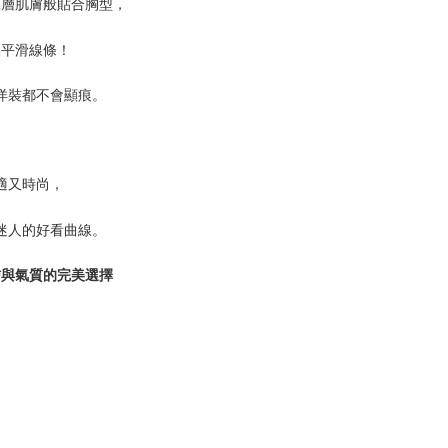
二層肌膚般貼合胸型，
美平滑線條！
洋裝都不會顯痕。
適又時尚，
迷人的好看曲線。
信與氣質的完美選擇