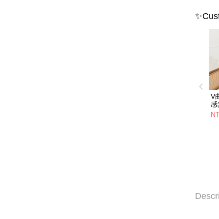
✨Cust
V
感
(S
NT
Descr