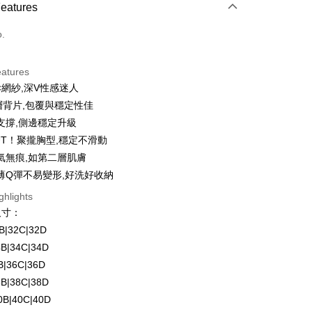
 Method
Features
d (Full Payment)
o.
d Installments
eatures
 3 months
NT$330
/month
21 Banks
×網紗,深V性感迷人
Cooperative Bank
First Commercial Bank
ce Store Pickup and Pay
層背片,包覆與穩定性佳
n Commercial Bank
Chang Hwa Commercial Bank
支撐,側邊穩定升級
anghai Commercial &
Taipei Fubon Commercial Bank
UT！聚攏胸型,穩定不滑動
s Bank
氣無痕,如第二層肌膚
United Bank
Mega International Commercial
Bank
薄Q彈不易變形,好洗好收納
Business Bank
Taichung Commercial Bank
ghlights
nk (Taiwan) Limited
Hwatai Bank
fer
尺寸：
ank of Taiwan
Far Eastern International Bank
2B|32C|32D
 Commercial Bank
Bank SinoPac
Commercial Bank
DBS Bank
4B|34C|34D
 Method
International Bank
CTBC Bank
6B|36C|36D
付款
Rakuten Card, Inc.
8B|38C|38D
r | Free shipping on orders of NT$1,500 or more
40B|40C|40D