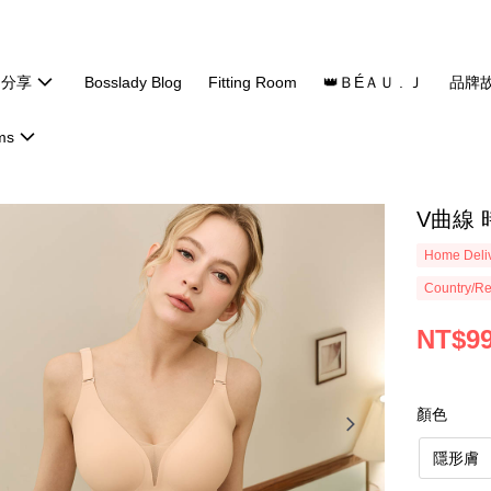
題分享
Bosslady Blog
Fitting Room
👑ＢÉＡＵ . Ｊ
品牌
ms
V曲線 
Home Deliv
Country/Re
NT$9
顏色
隱形膚