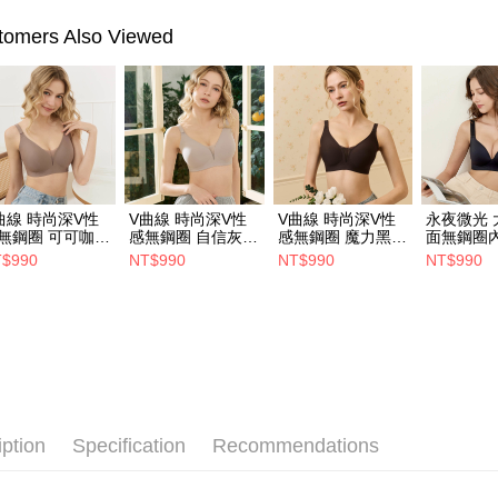
omers Also Viewed
曲線 時尚深V性
V曲線 時尚深V性
V曲線 時尚深V性
永夜微光 
無鋼圈 可可咖
感無鋼圈 自信灰
感無鋼圈 魔力黑
面無鋼圈內
-3L)
(S-3L)
(S-3L)
黑 (34-44
$990
NT$990
NT$990
NT$990
iption
Specification
Recommendations