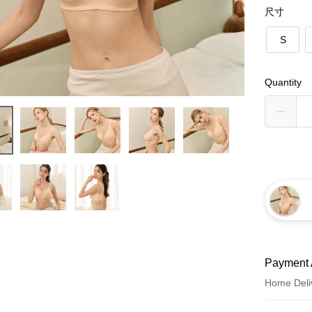
尺寸
S
Quantity
Payment 
Home Deli