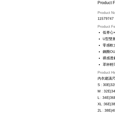
Payment
Product 
Credit Car
Product N
11579747
Credit Car
Product F
0% for
低脊心
Taiwan 
Convenien
U型雙
Hua Na
零感軟
LINE Pay
The Sh
鋼圈O
Saving
Apple Pay
裸感透
Cathay 
罩杯輕
JKOPAY
Taiwan 
Product Hi
HSBC Ba
ATM Trans
內衣建議
Union B
S : 30E|3
Yuanta
E.SUN 
M : 32E|3
Shipping
Taishin 
L : 34E|3
全家取貨
Taiwan 
XL :36E|3
NT$80/orde
2L : 38E|