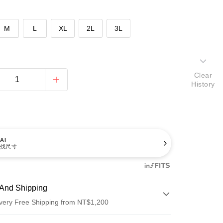
M
L
XL
2L
3L
Clear
History
AI
找尺寸
And Shipping
very Free Shipping from NT$1,200