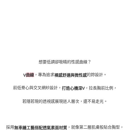
想要低調卻吸睛的性感曲線？
，專為追求
的妳設計。
V
曲線
裸感舒適與微性感
前低脊心與交叉網紗設計，
，拉長胸前比例，
打造心機深
V
若隱若現的透視感展現迷人層次，還不易走光。
採用
，就像第二層肌膚般貼合胸型，
無車縫工藝搭配透氣素面材質