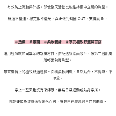
有效防止滑動與外擴，即使整天活動也能維持集中立體的胸型。
舒適不壓迫，穩定卻不僵硬，真正做到鋼圈
OUT
、支撐感
IN
。
＃透氣 ＃素面 ＃柔軟親膚 ＃享受極致舒適與百搭
選用輕盈就如同雲朵的親膚材質，搭配透氣素面設計，像第二層肌膚
般輕柔包覆胸型，
帶來穿著上的極致舒適體驗。面料柔軟細緻、自然貼合，不悶熱、不
厚重，
穿上一整天也沒有束縛感。無論日常通勤或貼身穿搭，
都能兼顧極致舒適與俐落百搭，讓妳自在展現最自然的曲線。