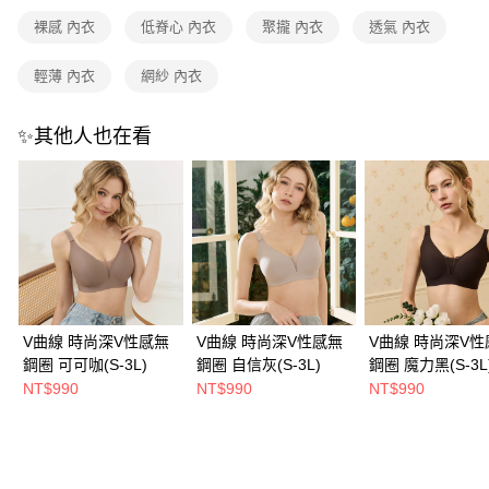
免運費
裸感 內衣
低脊心 內衣
聚攏 內衣
透氣 內衣
海外宅配
查看運費
輕薄 內衣
網紗 內衣
✨其他人也在看
V曲線 時尚深V性感無
V曲線 時尚深V性感無
V曲線 時尚深V性
鋼圈 可可咖(S-3L)
鋼圈 自信灰(S-3L)
鋼圈 魔力黑(S-3L
NT$990
NT$990
NT$990