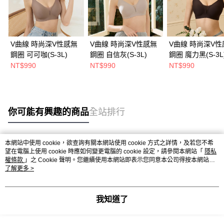
V曲線 時尚深V性感無
V曲線 時尚深V性感無
V曲線 時尚深V性
鋼圈 可可咖(S-3L)
鋼圈 自信灰(S-3L)
鋼圈 魔力黑(S-3L
NT$990
NT$990
NT$990
你可能有興趣的商品
全站排行
本網站中使用 cookie，欲查詢有關本網站使用 cookie 方式之詳情，及若您不希
熱門標籤
望在電腦上使用 cookie 時應如何變更電腦的 cookie 設定，請參閱本網站「
隱私
權條款
」之 Cookie 聲明。您繼續使用本網站即表示您同意本公司得按本網站使
用條款之 Cookie 聲明使用 cookie。
了解更多 >
我知道了