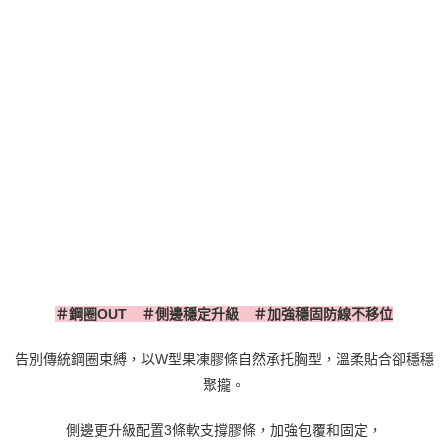
＃鋼圈
OUT
＃側邊穩定升級 ＃
加強穩固防線不移位
告別傳統鋼圈束縛，以
W
型果凍膠條自然承托胸型，溫柔貼合卻穩穩
聚攏。
側邊更升級配置
3
條軟支撐膠條，加強包覆和固定，