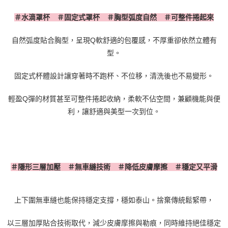
＃水滴罩杯 ＃固定式罩杯 ＃胸型弧度自然 ＃可整件捲起來
自然弧度貼合胸型，呈現
Q
軟舒適的包覆感，不厚重卻依然立體有
型。
固定式杯體設計讓穿著時不跑杯、不位移，清洗後也不易變形。
輕盈
Q
彈的材質甚至可整件捲起收納，柔軟不佔空間，兼顧機能與便
利，讓舒適與美型一次到位。
＃隱形三層加壓 ＃無車縫技術 ＃降低皮膚摩擦 ＃穩定又平滑
上下圍無車縫也能保持穩定支撐，穩如泰山。捨棄傳統鬆緊帶，
以三層加厚貼合技術取代，減少皮膚摩擦與勒痕，同時維持絕佳穩定