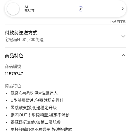
AI
找尺寸
付款與運送方式
宅配滿NT$1,200免運
付款方式
商品特色
信用卡一次付款
商品編號
信用卡分期付款
11579747
3 期 0 利率 每期
NT$330
21家銀行
商品特色
合作金庫商業銀行
第一商業銀行
超商取貨付款
低脊心×網紗,深V性感迷人
華南商業銀行
彰化商業銀行
U型雙層背片,包覆與穩定性佳
LINE Pay
上海商業儲蓄銀行
台北富邦商業銀行
國泰世華商業銀行
兆豐國際商業銀行
零感軟支撐,側邊穩定升級
Apple Pay
臺灣中小企業銀行
台中商業銀行
鋼圈OUT！聚攏胸型,穩定不滑動
匯豐（台灣）商業銀行
華泰商業銀行
裸感透氣無痕,如第二層肌膚
街口支付
聯邦商業銀行
遠東國際商業銀行
罩杯輕薄Q彈不易變形,好洗好收納