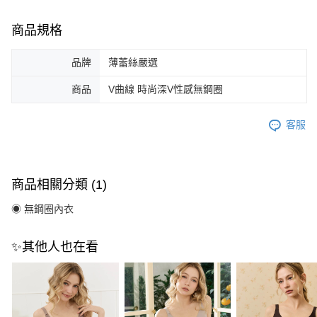
商品規格
品牌
薄蕾絲嚴選
商品
V曲線 時尚深V性感無鋼圈
客服
商品相關分類 (1)
◉ 無鋼圈內衣
✨其他人也在看