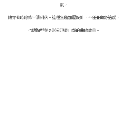
度，
讓穿著時線條平滑俐落。這種無縫加壓設計，不僅兼顧舒適感，
也讓胸型與身形呈現最自然的曲線效果。