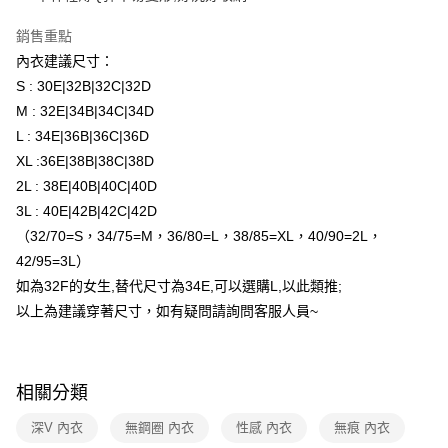
元大商業銀行
永豐商業銀行
ATM付款
玉山商業銀行
星展（台灣）商業銀行
銷售重點
台新國際商業銀行
中國信託商業銀行
運送方式
內衣建議尺寸：
台灣樂天信用卡公司
S : 30E|32B|32C|32D
全家取貨付款
M : 32E|34B|34C|34D
每筆NT$80，滿NT$1,500(含以上)免運費
L : 34E|36B|36C|36D
付款後全家取貨
XL :36E|38B|38C|38D
每筆NT$80，滿NT$1,500(含以上)免運費
2L : 38E|40B|40C|40D
3L : 40E|42B|42C|42D
7-11取貨付款
（32/70=S，34/75=M，36/80=L，38/85=XL，40/90=2L，
每筆NT$80，滿NT$1,500(含以上)免運費
42/95=3L）
付款後7-11取貨
如為32F的女生,替代尺寸為34E,可以選購L,以此類推;
每筆NT$80，滿NT$1,500(含以上)免運費
以上為建議穿著尺寸，如有疑問請詢問客服人員~
物流宅配
每筆NT$80，滿NT$1,200(含以上)免運費
相關分類
付款後門市自取（約7-10天送達門市，將主動聯繫您到貨可取件時
深V 內衣
無鋼圈 內衣
性感 內衣
無痕 內衣
間）