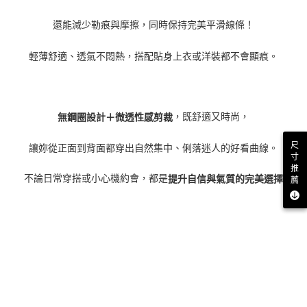
還能減少勒痕與摩擦，同時保持完美平滑線條！
輕薄舒適、透氣不悶熱，搭配貼身上衣或洋裝都不會顯痕。
，既舒適又時尚，
無鋼圈設計＋微透性感剪裁
尺
讓妳從正面到背面都穿出自然集中、俐落迷人的好看曲線。
寸
推
不論日常穿搭或小心機約會，都是
提升自信與氣質的完美選擇
薦