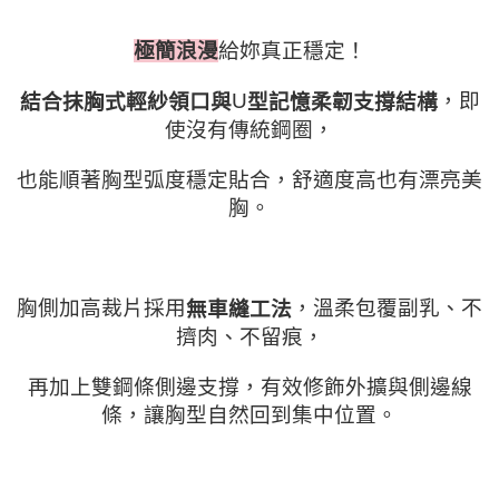
給妳真正穩定！
極簡浪漫
，即
U
結合抹胸式輕紗領口與
型記憶柔韌支撐結構
使沒有傳統鋼圈，
也能順著胸型弧度穩定貼合，舒適度高也有漂亮美
胸。
胸側加高裁片採用
，溫柔包覆副乳、不
無車縫工法
擠肉、不留痕，
再加上雙鋼條側邊支撐，有效修飾外擴與側邊線
條，讓胸型自然回到集中位置。