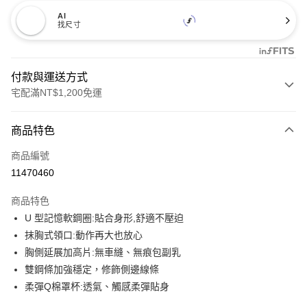
AI
找尺寸
付款與運送方式
宅配滿NT$1,200免運
付款方式
商品特色
信用卡一次付款
商品編號
信用卡分期付款
11470460
3 期 0 利率 每期
NT$330
21家銀行
商品特色
合作金庫商業銀行
第一商業銀行
超商取貨付款
U 型記憶軟鋼圈:貼合身形,舒適不壓迫
華南商業銀行
彰化商業銀行
抹胸式領口:動作再大也放心
LINE Pay
上海商業儲蓄銀行
台北富邦商業銀行
國泰世華商業銀行
兆豐國際商業銀行
胸側延展加高片:無車縫、無痕包副乳
Apple Pay
臺灣中小企業銀行
台中商業銀行
雙鋼條加強穩定，修飾側邊線條
匯豐（台灣）商業銀行
華泰商業銀行
柔彈Q棉罩杯:透氣、觸感柔彈貼身
街口支付
聯邦商業銀行
遠東國際商業銀行