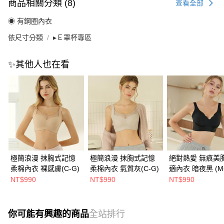
商品相關分類 (8)
查看全部
◉ 有鋼圈內衣
依尺寸分類
▸Ｅ罩杯專區
✨其他人也在看
極簡浪漫 抹胸式記憶
極簡浪漫 抹胸式記憶
絕對熱愛 無痕美
柔棉內衣 裸感膚(C-G)
柔棉內衣 氣質灰(C-G)
適內衣 暗夜黑 (M~
NT$990
NT$990
NT$990
你可能有興趣的商品
全站排行