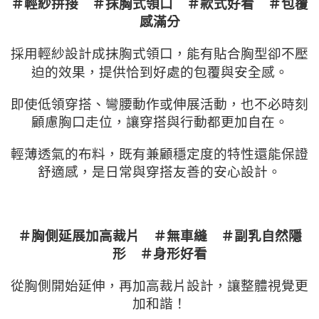
＃輕紗拼接 ＃抹胸式領口 ＃款式好看 ＃包覆
感滿分
採用輕紗設計成抹胸式領口，能有貼合胸型卻不壓
迫的效果，提供恰到好處的包覆與安全感。
即使低領穿搭、彎腰動作或伸展活動，也不必時刻
顧慮胸口走位，讓穿搭與行動都更加自在。
輕薄透氣的布料，既有兼顧穩定度的特性還能保證
舒適感，是日常與穿搭友善的安心設計。
＃胸側延展加高裁片 ＃無車縫 ＃副乳自然隱
形 ＃身形好看
從胸側開始延伸，再加高裁片設計，讓整體視覺更
加和諧！