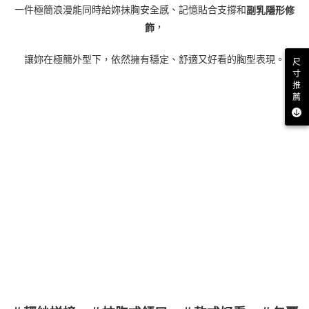
一件極簡浪漫能同時給妳抹胸安全感、記憶貼合支撐和
副乳隱形修
，
飾
讓妳在極簡外型下，依然擁有穩定、舒適又好看的胸型表現。
尺
寸
推
薦