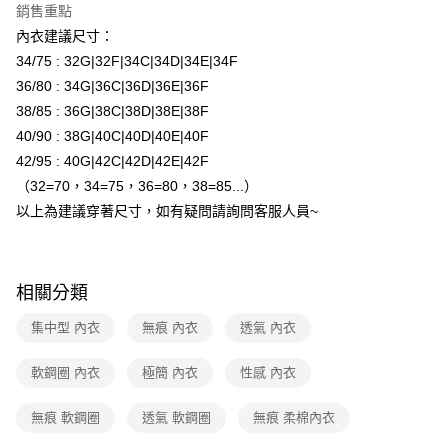
元大商業銀行
永豐商業銀行
ATM付款
銷售重點
玉山商業銀行
星展（台灣）商業銀行
內衣建議尺寸：
台新國際商業銀行
中國信託商業銀行
運送方式
34/75 : 32G|32F|34C|34D|34E|34F
台灣樂天信用卡公司
36/80 : 34G|36C|36D|36E|36F
全家取貨付款
38/85 : 36G|38C|38D|38E|38F
每筆NT$80，滿NT$1,500(含以上)免運費
40/90 : 38G|40C|40D|40E|40F
付款後全家取貨
42/95 : 40G|42C|42D|42E|42F
每筆NT$80，滿NT$1,500(含以上)免運費
（32=70，34=75，36=80，38=85...）
以上為建議穿著尺寸，如有疑問請詢問客服人員~
7-11取貨付款
每筆NT$80，滿NT$1,500(含以上)免運費
付款後7-11取貨
相關分類
每筆NT$80，滿NT$1,500(含以上)免運費
集中型 內衣
無痕 內衣
透氣 內衣
物流宅配
軟鋼圈 內衣
極簡 內衣
性感 內衣
每筆NT$80，滿NT$1,200(含以上)免運費
付款後門市自取（約7-10天送達門市，將主動聯繫您到貨可取件時
無痕 軟鋼圈
透氣 軟鋼圈
無痕 柔棉內衣
間）