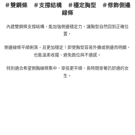
＃雙鋼條 ＃支撐結構 ＃穩定胸型 ＃修飾側邊
線條
內建雙鋼條支撐結構，能加強側邊穩定力，讓胸型自然回到正確位
置，
側邊線條平順俐落，且更加穩定！即使胸型容易外擴或側邊肉明顯，
也能溫柔收攏、避免跑位與不適感。
特別適合希望側胸線條集中、穿搭更平順、長時間穿著仍舒適的女
生。