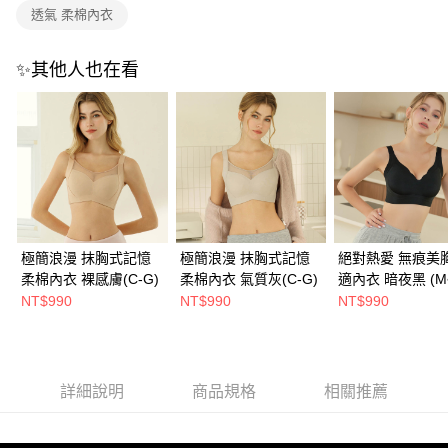
免運費
透氣 柔棉內衣
海外宅配
查看運費
✨其他人也在看
極簡浪漫 抹胸式記憶
極簡浪漫 抹胸式記憶
絕對熱愛 無痕美
柔棉內衣 裸感膚(C-G)
柔棉內衣 氣質灰(C-G)
適內衣 暗夜黑 (M~
NT$990
NT$990
NT$990
詳細說明
商品規格
相關推薦