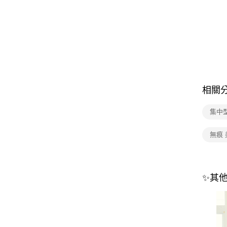
相關
集中
無痕
✨其