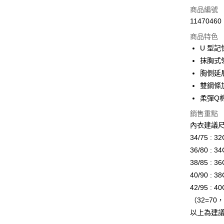
信用卡一
商品編號
11470460
信用卡分
商品特色
3 期 
U 型
合作金
抹胸式
超商取貨
華南商
胸側延
LINE Pay
上海商
雙鋼條
國泰世
柔彈Q
Apple Pay
臺灣中
匯豐（
銷售重點
街口支付
聯邦商
內衣建議
元大商
ATM付款
34/75 : 3
玉山商
36/80 : 3
台新國
38/85 : 3
台灣樂
運送方式
40/90 : 3
全家取貨
42/95 : 4
每筆NT$8
（32=70，
以上為建
付款後全