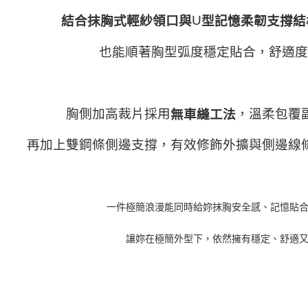
U
結合抹胸式輕紗領口與
型記憶柔韌支撐結
也能順著胸型弧度穩定貼合，舒適度
胸側加高裁片採用
，溫柔包覆
無車縫工法
再加上雙鋼條側邊支撐，有效修飾外擴與側邊線
一件極簡浪漫能同時給妳抹胸安全感、記憶貼
讓妳在極簡外型下，依然擁有穩定、舒適