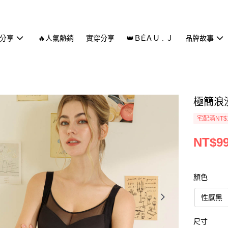
分享
🔥人氣熱銷
實穿分享
👑ＢÉＡＵ . Ｊ
品牌故事
極簡浪漫
宅配滿NT$
NT$9
顏色
性感黑
尺寸