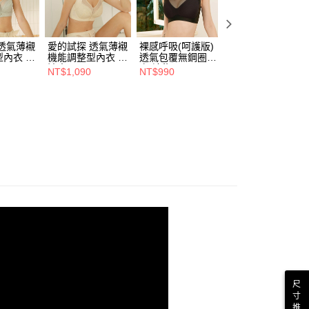
透氣薄襯
愛的試探 透氣薄襯
裸感呼吸(呵護版)
裸感呼吸(呵護版)
內衣 清
機能調整型內衣 奶
透氣包覆無鋼圈內
透氣包覆無鋼圈內
)
油杏 (C-F)
衣 神秘黑(M-6L)
衣 淺可可(M-6L)
NT$1,090
NT$990
NT$990
尺
寸
推