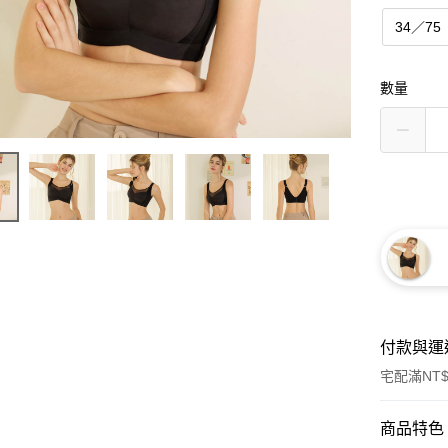
34／75
數量
付款與運
宅配滿NT$
付款方式
商品特色