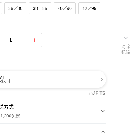
36／80
38／85
40／90
42／95
清除
紀錄
AI
找尺寸
送方式
1,200免運