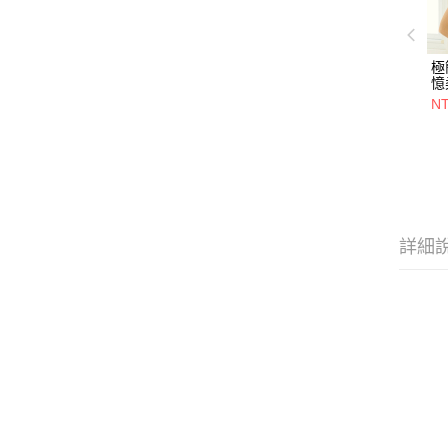
極
憶
(C
NT
詳細