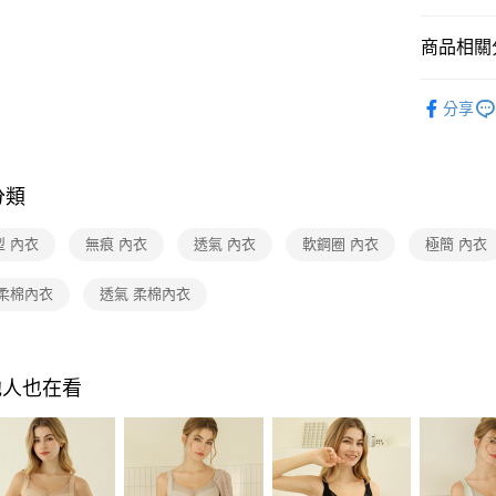
每筆NT$8
商品相關分
7-11取貨
每筆NT$8
◉ 有鋼圈
分享
依尺寸分
付款後7-1
每筆NT$8
依尺寸分
分類
■ 大罩杯
物流宅配
每筆NT$8
■ 集中包
型 內衣
無痕 內衣
透氣 內衣
軟鋼圈 內衣
極簡 內衣
付款後門市
依尺寸分
 柔棉內衣
透氣 柔棉內衣
間）
依尺寸分
免運費
■ 副乳隱
海外宅配
他人也在看