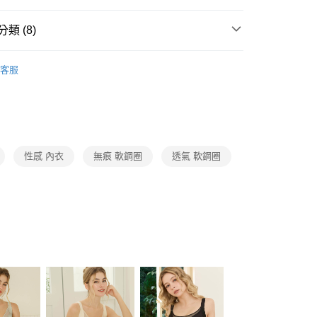
0，滿NT$1,500(含以上)免運費
類 (8)
付款
0，滿NT$1,500(含以上)免運費
內衣
客服
類
▸Ｅ罩杯專區
1取貨
0，滿NT$1,500(含以上)免運費
類
▸ＦＧＨ大罩杯專區
專區
0，滿NT$1,200(含以上)免運費
覆
性感 內衣
無痕 軟鋼圈
透氣 軟鋼圈
自取（約7-10天送達門市，將主動聯繫您到貨可取件時
類
▸Ｃ罩杯專區
類
▸Ｄ罩杯專區
形
查看運費