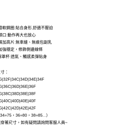
次付款
期付款
0 利率 每期
NT$330
21家銀行
記憶軟鋼圈:貼合身形,舒適不壓迫
庫商業銀行
第一商業銀行
領口:動作再大也放心
付款
業銀行
彰化商業銀行
展加高片:無車縫、無痕包副乳
業儲蓄銀行
台北富邦商業銀行
加強穩定，修飾側邊線條
華商業銀行
兆豐國際商業銀行
棉罩杯:透氣、觸感柔彈貼身
小企業銀行
台中商業銀行
台灣）商業銀行
華泰商業銀行
業銀行
遠東國際商業銀行
尺寸：
業銀行
永豐商業銀行
2G|32F|34C|34D|34E|34F
業銀行
星展（台灣）商業銀行
4G|36C|36D|36E|36F
際商業銀行
中國信託商業銀行
6G|38C|38D|38E|38F
天信用卡公司
8G|40C|40D|40E|40F
付款
0G|42C|42D|42E|42F
0，滿NT$1,500(含以上)免運費
34=75，36=80，38=85...）
議穿著尺寸，如有疑問請詢問客服人員~
家取貨