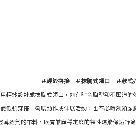
＃輕紗拼接 ＃抹胸式領口 ＃款式
採用輕紗設計成抹胸式領口，能有貼合胸型卻不壓迫的
即使低領穿搭、彎腰動作或伸展活動，也不必時刻顧慮
輕薄透氣的布料，既有兼顧穩定度的特性還能保證舒適