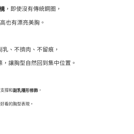
，即使沒有傳統鋼圈，
構
高也有漂亮美胸。
副乳、不擠肉、不留痕，
條，讓胸型自然回到集中位置。
合支撐和
，
副乳隱形修飾
又好看的胸型表現。