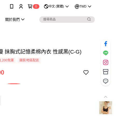
0
中文 (繁體)
TWD
關於我們
 抹胸式記憶柔棉內衣 性感黑(C-G)
1,200免運
國家/地區配送
90