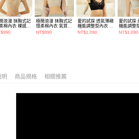
簡浪漫 抹胸式記
極簡浪漫 抹胸式記
愛的試探 透氣薄襯
愛的試探 
柔棉內衣 裸感膚
憶柔棉內衣 氣質灰
機能調整型內衣 性
機能調整型
-G)
(C-G)
感黑 (C-F)
新綠 (C-F
$990
NT$990
NT$1,090
NT$1,090
說明
商品規格
相關推薦