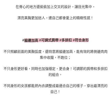
在脊心的地方還偷偷加上交叉的設計，讓目光集中，
漂亮美胸更加迷人，連自己都會愛上的精緻性感！
#
可調式肩帶
#
多排扣
#
符合身形
#
脇邊加高
不只照顧前面的美胸弧度，還特意將脇邊加高，能有效的將側邊肉肉
集中收攏，不跑位；
不只身形更好看，同時也加強穩定，更合身！可調節的肩帶和多排扣
的組合，
不同身形的女孩都能把內衣調整成最適合自己的樣子，穿出最漂亮的
自己！