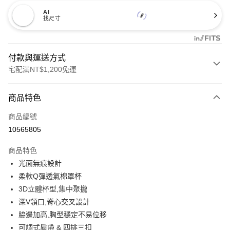
AI
找尺寸
付款與運送方式
宅配滿NT$1,200免運
付款方式
商品特色
信用卡一次付款
商品編號
信用卡分期付款
10565805
3 期 0 利率 每期
NT$330
21家銀行
商品特色
合作金庫商業銀行
第一商業銀行
超商取貨付款
光面無痕設計
華南商業銀行
彰化商業銀行
柔軟Q彈透氣棉罩杯
LINE Pay
上海商業儲蓄銀行
台北富邦商業銀行
國泰世華商業銀行
兆豐國際商業銀行
3D立體杯型,集中聚攏
Apple Pay
臺灣中小企業銀行
台中商業銀行
深V領口,脊心交叉設計
匯豐（台灣）商業銀行
華泰商業銀行
脇邊加高,胸型穩定不易位移
街口支付
聯邦商業銀行
遠東國際商業銀行
可調式肩帶 & 四排三扣