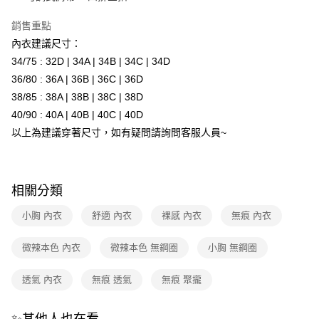
元大商業銀行
永豐商業銀行
ATM付款
玉山商業銀行
星展（台灣）商業銀行
銷售重點
台新國際商業銀行
中國信託商業銀行
運送方式
內衣建議尺寸：
台灣樂天信用卡公司
34/75 : 32D | 34A | 34B | 34C | 34D
全家取貨付款
36/80 : 36A | 36B | 36C | 36D
每筆NT$80，滿NT$1,500(含以上)免運費
38/85 : 38A | 38B | 38C | 38D
付款後全家取貨
40/90 : 40A | 40B | 40C | 40D
每筆NT$80，滿NT$1,500(含以上)免運費
以上為建議穿著尺寸，如有疑問請詢問客服人員~
7-11取貨付款
每筆NT$80，滿NT$1,500(含以上)免運費
相關分類
付款後7-11取貨
小胸 內衣
舒適 內衣
裸感 內衣
無痕 內衣
每筆NT$80，滿NT$1,500(含以上)免運費
物流宅配
微辣本色 內衣
微辣本色 無鋼圈
小胸 無鋼圈
每筆NT$80，滿NT$1,200(含以上)免運費
透氣 內衣
無痕 透氣
無痕 聚攏
付款後門市自取（約7-10天送達門市，將主動聯繫您到貨可取件時
間）