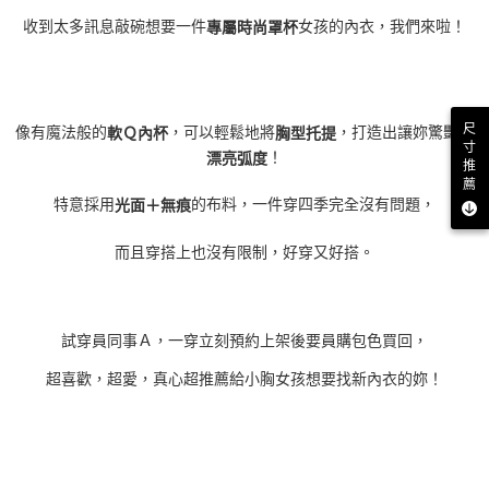
收到太多訊息敲碗想要一件
女孩的內衣，我們來啦！
專屬時尚罩杯
尺
像有魔法般的
，可以輕鬆地將
，打造出讓妳驚豔的
軟Ｑ內杯
胸型托提
寸
！
漂亮弧度
推
薦
特意採用
的布料，一件穿四季完全沒有問題，
光面＋無痕
而且穿搭上也沒有限制，好穿又好搭。
試穿員同事Ａ，一穿立刻預約上架後要員購包色買回，
超喜歡，超愛，真心超推薦給小胸女孩想要找新內衣的妳！