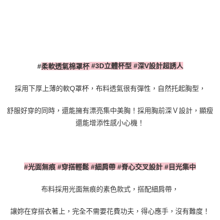
#3D
立體杯型
#
深
V
設計超誘人
#
柔軟透氣棉罩杯
採用下厚上薄的軟
Q
罩杯，布料透氣很有彈性，自然托起胸型，
舒服好穿的同時，還能擁有漂亮集中美胸！採用胸前深Ｖ設計，顯瘦
還能增添性感小心機！
#
光面無痕
#
穿搭輕鬆
#
細肩帶
#
脊心交叉設計
#
目光集中
布料採用光面無痕的素色款式，搭配細肩帶，
讓妳在穿搭衣著上，完全不需要花費功夫，得心應手，沒有難度！