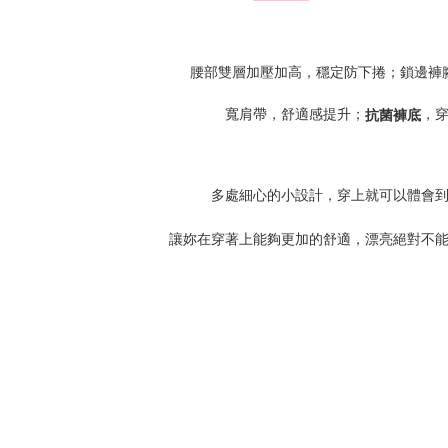
腰部雙層加壓加高，穩定防下捲；鎖邊褲
寬肩帶，舒適感提升；
，
抗菌褲底
多處細心的小設計，穿上就可以體會
讓妳在穿著上能夠更加的舒適，漂亮絕對不