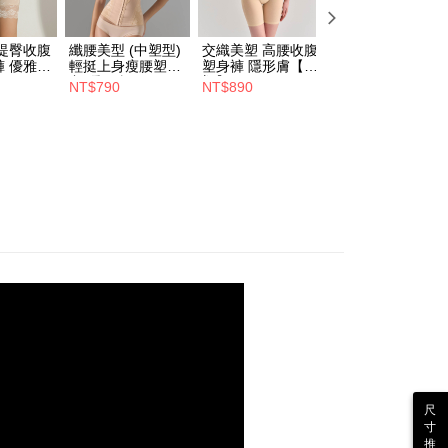
提臀收腹
纖腰美型 (中塑型)
交織美塑 高腰收腹
移脂魔法 提臀收
 優雅膚
輕挺上身瘦腰塑身
塑身褲 隱形膚【中
拉鍊式塑身衣 隱
】
衣 隱形膚(S-5L)
塑】
膚【中重塑】
NT$790
NT$890
NT$1,890
尺
寸
推