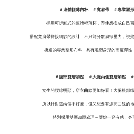
＃連體輕薄內杯 ＃寬肩帶 ＃專業塑
採用可拆卸式的連體輕薄杯，即使想換成自己
搭配寬肩帶拼接網紗的設計，不只能分散肩頸壓力，視
挑選的專業塑形布料，具有雕塑身形的高度彈性
＃腹部雙層加壓 ＃大腿內側雙層加壓 
女生的腰線明顯，穿衣曲線更加好看！大腿根部
所以針對這兩個不好瘦，但又想要有漂亮曲線的
特別採用雙層加壓處理～讓妳一穿有感，身