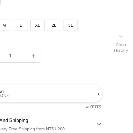
M
L
XL
2L
3L
Clear
History
AI
找尺寸
And Shipping
very Free Shipping from NT$1,200