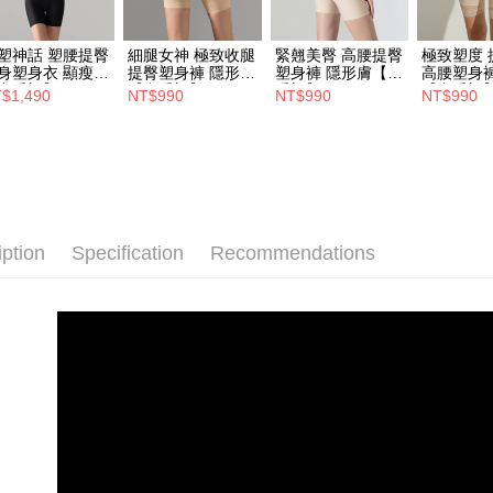
塑神話 塑腰提臀
細腿女神 極致收腿
緊翹美臀 高腰提臀
極致塑度 
身塑身衣 顯瘦黑
提臀塑身褲 隱形膚
塑身褲 隱形膚【中
高腰塑身褲
中重塑】
【中重塑】
重塑】
【中重塑
$1,490
NT$990
NT$990
NT$990
iption
Specification
Recommendations