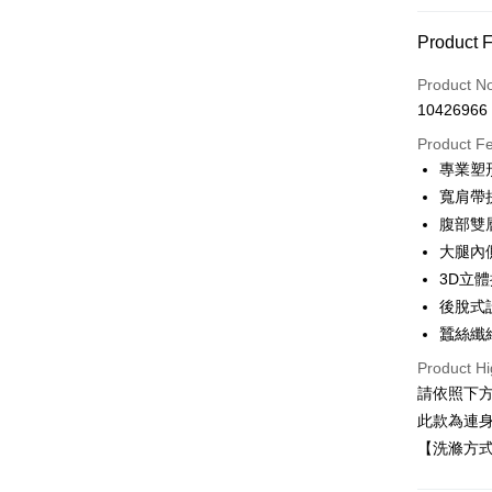
Payment
Product 
Credit Car
Product N
10426966
Credit Car
Product F
0% for
專業塑
Taiwan 
Convenien
寬肩帶
Hua Na
腹部雙
LINE Pay
The Sh
大腿內
Saving
Apple Pay
3D立
Cathay 
後脫式
JKOPAY
Taiwan 
蠶絲纖
HSBC Ba
ATM Trans
Product Hi
Union B
請依照下方
Yuanta
E.SUN 
此款為連身
Shipping
Taishin 
【洗滌方式
全家取貨
Taiwan 