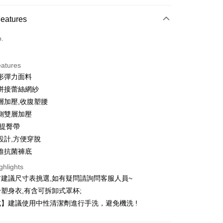
 Method
Features
d (Full Payment)
o.
d Installments
eatures
 3 months
NT$496
/month
21 Banks
形彈力面料
Cooperative Bank
First Commercial Bank
ce Store Pickup and Pay
拼接蕾絲網紗
n Commercial Bank
Chang Hwa Commercial Bank
層加壓,收腹塑腰
anghai Commercial &
Taipei Fubon Commercial Bank
側雙層加壓
s Bank
體提臀帶
United Bank
Mega International Commercial
Bank
設計,方便穿脫
Business Bank
Taichung Commercial Bank
維抗菌褲底
nk (Taiwan) Limited
Hwatai Bank
fer
ghlights
ank of Taiwan
Far Eastern International Bank
建議尺寸表挑選,如有疑問請詢問客服人員~
 Commercial Bank
Bank SinoPac
Commercial Bank
DBS Bank
塑身衣,有含可拆卸式罩杯;
 Method
International Bank
CTBC Bank
】建議使用中性清潔劑進行手洗，避免機洗 !
付款
Rakuten Card, Inc.