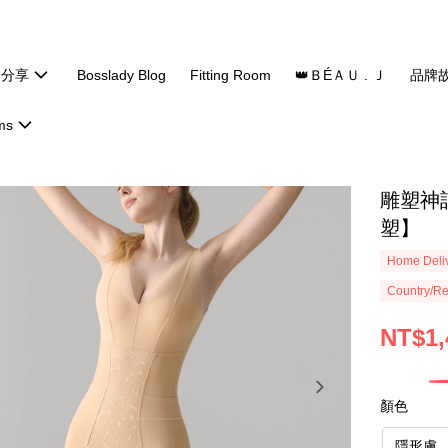
題分享
Bosslady Blog
Fitting Room
👑ＢÉＡＵ . Ｊ
品牌
ms
雕塑神
塑】
Home Deliv
Country/Re
NT$1,
顏色
隱形膚