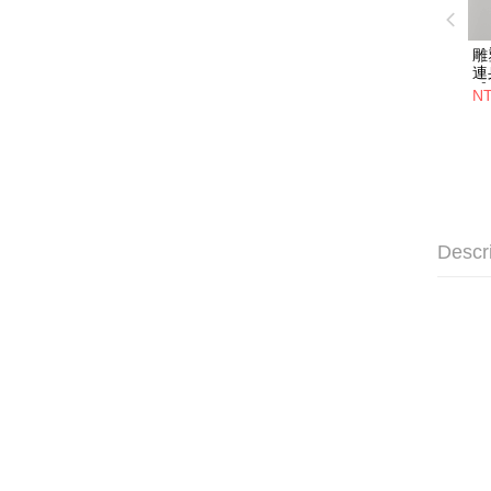
雕
連
【
NT
Descr