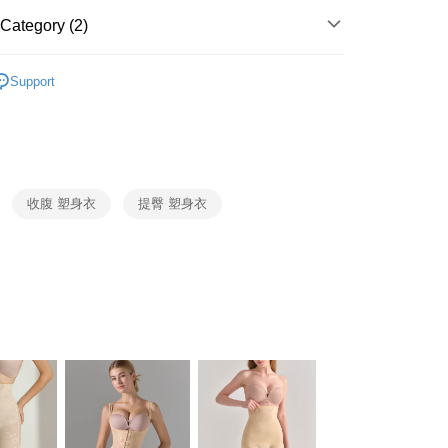
r | Free shipping on orders of NT$1,500 or more
Category (2)
家取貨
 - Bodysuits
r | Free shipping on orders of NT$1,500 or more
Support
r
Medium to High Support
付款
r | Free shipping on orders of NT$1,500 or more
1取貨
r | Free shipping on orders of NT$1,500 or more
收腹 塑身衣
提臀 塑身衣
r | Free shipping on orders of NT$1,200 or more
自取（約7-10天送達門市，將主動聯繫您到貨可取件時
ing
Shipping Rates