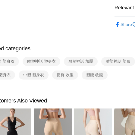
NT$80/orde
Relevant 
付款後全
Shapewear
NT$80/orde
Share
Shapewea
7-11取貨
NT$80/orde
ed categories
付款後7-1
NT$80/orde
塑 塑身衣
雕塑神話 塑身衣
雕塑神話 加壓
雕塑神話 塑形
物流宅配
 塑身衣
中塑 塑身衣
提臀 收腹
塑腰 收腹
NT$80/orde
付款後門市
間）
omers Also Viewed
Free shipp
海外宅配