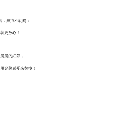
腳，無痕不勒肉；
穿著更放心！
到滿滿的細節，
能用穿著感受來替換！