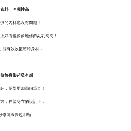
形布料 ＃彈性高
習慣的內杯也沒有問題！
覺上好看也偷偷地修飾副乳肉肉！
，能有效收復鬆垮身材～
＃修飾身形超級有感
纖細，腿型更加纖細筆直！
地方，在塑身衣的設計上，
形修飾線條超明顯！