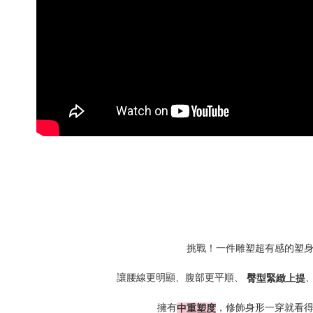
挑戰！一件雕塑超有感的塑
讓腰線更明顯、腹部更平順、
臀型緊緻上提
擁有
，修飾身形一穿就看
中重塑度