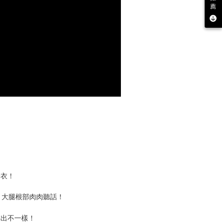
薦
身衣！
、大腿根部肉肉聽話！
得出不一樣！