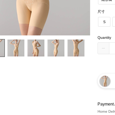
尺寸
S
Quantity
Payment 
Home Deli