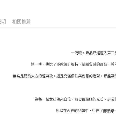
說明
相關推薦
一眨眼，飾品已經邁入第三
這一季，挑選了多款設計獨特、精緻質感的飾品，希
無論是簡約大方的經典款，還是充滿個性與創意的造型，都能讓
為每一位女孩帶來自信，散發最耀眼的光芒，是我
所以在內衣的品牌中，衍伸了
飾品線