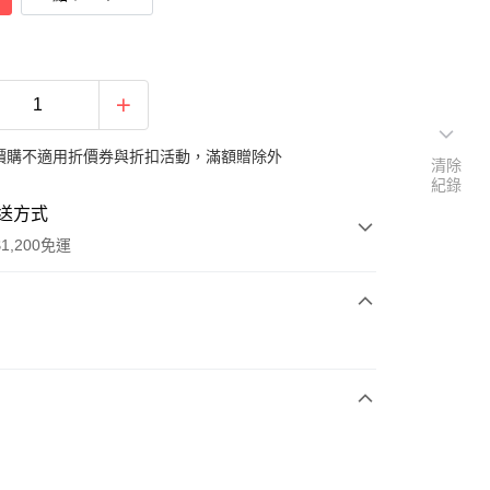
價購不適用折價券與折扣活動，滿額贈除外
清除
紀錄
送方式
1,200免運
次付款
Ｊ
期付款
0 利率 每期
NT$173
21家銀行
庫商業銀行
第一商業銀行
付款
業銀行
彰化商業銀行