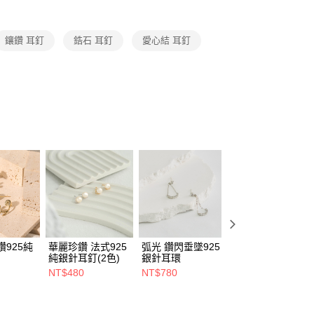
0，滿NT$1,200(含以上)免運費
鑲鑽 耳釘
鋯石 耳釘
愛心結 耳釘
自取（約7-10天送達門市，將主動聯繫您到貨可取件時
查看運費
鑽925純
華麗珍鑽 法式925
弧光 鑽閃垂墜925
鍾愛 925鑲鑽精緻
純銀針耳釘(2色)
銀針耳環
手鍊
NT$480
NT$780
NT$780