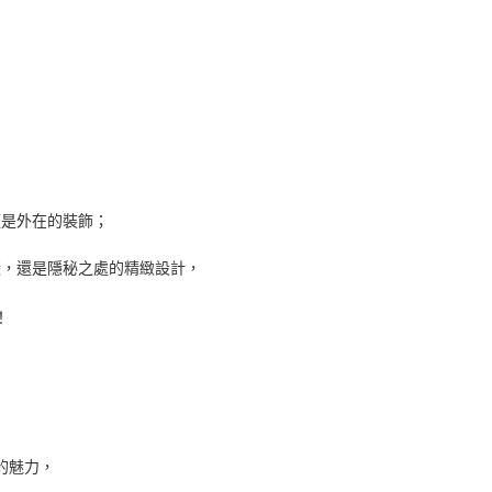
僅是外在的裝飾；
綴，還是隱秘之處的精緻設計，
！
的魅力，