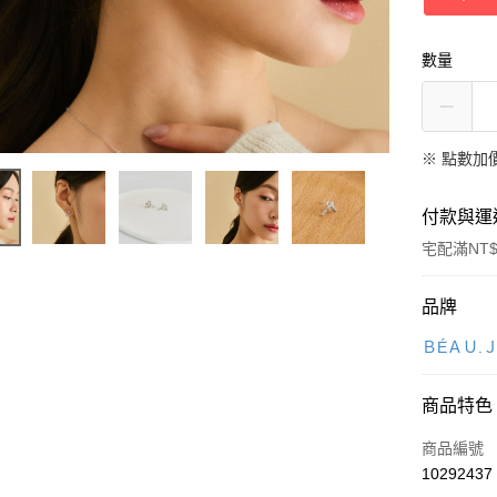
數量
※
點數加
付款與運
宅配滿NT$
付款方式
品牌
信用卡一
ＢÉＡＵ.
信用卡分
商品特色
3 期 
商品編號
合作金
超商取貨
10292437
華南商