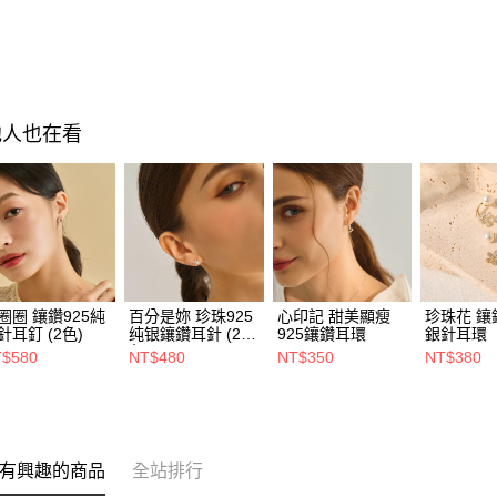
他人也在看
圈圈 鑲鑽925純
百分是妳 珍珠925
心印記 甜美顯瘦
珍珠花 鑲
針耳釘 (2色)
纯银鑲鑽耳針 (2
925鑲鑽耳環
銀針耳環
色)
$580
NT$480
NT$350
NT$380
有興趣的商品
全站排行