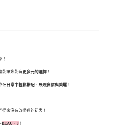
季！
望能讓妳能有
！
更多元的選擇
你在
，
！
日常中輕鬆搭配
展現自信與美麗
們從來沒有改變過的初衷！
！
－
BEAU
．
J