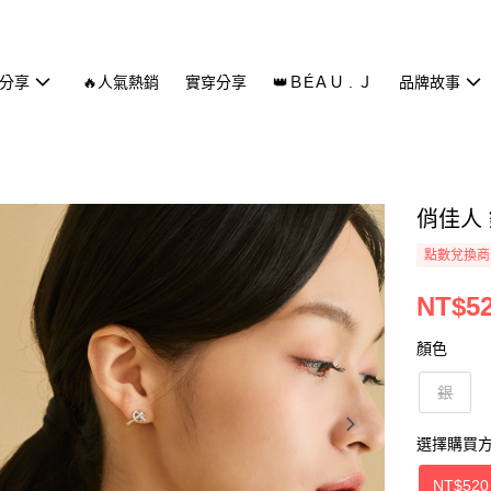
分享
🔥人氣熱銷
實穿分享
👑ＢÉＡＵ . Ｊ
品牌故事
俏佳人
點數兌換商
NT$5
顏色
銀
選擇購買
NT$520