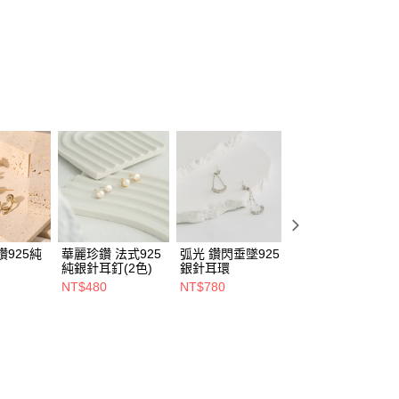
鑽925純
華麗珍鑽 法式925
弧光 鑽閃垂墜925
鍾愛 925鑲鑽精緻
純銀針耳釘(2色)
銀針耳環
手鍊
NT$480
NT$780
NT$780