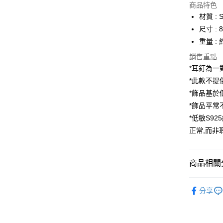
LINE Pay
上海商
商品特色
國泰世
材質 :
Apple Pay
臺灣中
尺寸 : 8
匯豐（
街口支付
重量 : 
聯邦商
元大商
銷售重點
ATM付款
玉山商
*耳釘為一
台新國
*此款不提
台灣樂
運送方式
*飾品基於
*飾品平常
全家取貨
*低敏S9
每筆NT$8
正常,而非
付款後全
每筆NT$8
商品相關分
7-11取貨
✦ ＢÉＡ
每筆NT$8
分享
付款後7-1
每筆NT$8