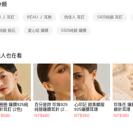
分類
物流宅配
每筆NT$8
U.Ｊ 耳釘
BÉAU.Ｊ 耳飾
俏佳人 耳釘
S925純銀 耳釘
付款後門市
5純銀 鋯石
愛心結 鑲鑽
S925純銀 鑲鑽
間）
免運費
海外宅配
他人也在看
圈圈 鑲鑽925純
百分是妳 珍珠925
心印記 甜美顯瘦
珍珠花 鑲
針耳釘 (2色)
纯银鑲鑽耳針 (2
925鑲鑽耳環
銀針耳環
色)
$580
NT$480
NT$350
NT$380