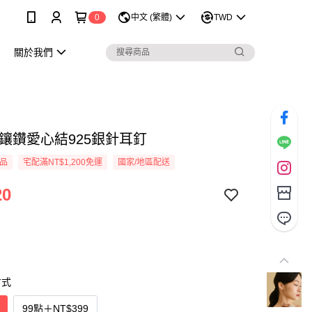
0
中文 (繁體)
TWD
關於我們
 鑲鑽愛心結925銀針耳釘
品
宅配滿NT$1,200免運
國家/地區配送
20
方式
99點
＋
NT$399