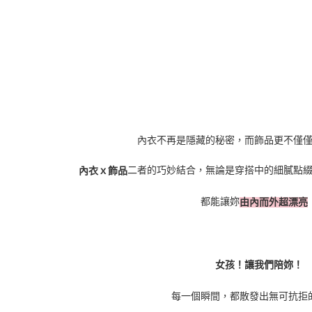
內衣不再是隱藏的秘密，而飾品更不僅
二者的巧妙結合，無論是穿搭中的細膩點
內衣ｘ飾品
都能讓妳
由內而外超漂亮
女孩！讓我們陪妳！
每一個瞬間，都散發出無可抗拒