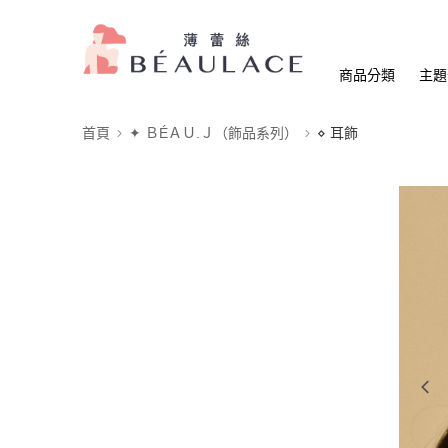
商品分類
主題
首頁
✦ ＢÉＡＵ.Ｊ（飾品系列）
⋄ 耳飾