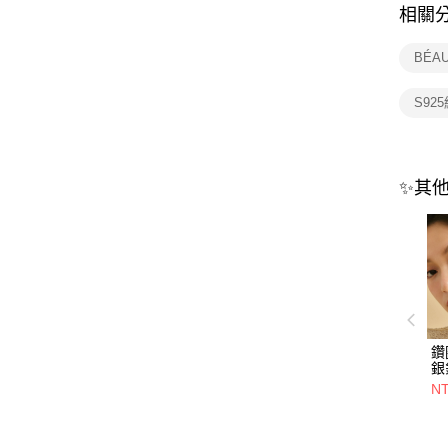
相關
BÉA
S92
✨其
鑽
銀
NT