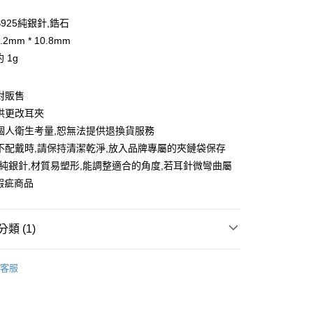
業儲蓄銀行
台北富邦商業銀行
華商業銀行
兆豐國際商業銀行
 S925純銀針,鋯石
小企業銀行
台中商業銀行
.2mm * 10.8mm
台灣）商業銀行
華泰商業銀行
約 1g
業銀行
遠東國際商業銀行
業銀行
永豐商業銀行
業銀行
星展（台灣）商業銀行
對販售
際商業銀行
中國信託商業銀行
供更改耳夾
天信用卡公司
個人衛生考量,恕無法提供退換貨服務
不配戴時,請保持清潔乾淨,放入品牌專屬的夾鏈袋保存
付款
25純銀針,材質易塑形,能調整適合的角度,若耳針微彎曲屬
0，滿NT$1,500(含以上)免運費
瑕疵商品
家取貨
0，滿NT$1,500(含以上)免運費
類 (1)
付款
Ｕ.Ｊ（飾品系列）
⋄ 耳飾
0，滿NT$1,500(含以上)免運費
客服
1取貨
0，滿NT$1,500(含以上)免運費