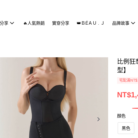
分享
🔥人氣熱銷
實穿分享
👑ＢÉＡＵ . Ｊ
品牌故事
比例狂
型】
宅配滿NT$
NT$1,
顏色
黑色