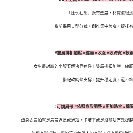
「比例狂想」既有塑度，材質還很
胸前採用Ｕ型剪裁，側推集中美胸，提托
#
縮腰
#
收腹
#
收跨寬
#
軟
#
雙層排扣加壓
女生最討厭的小腹婆解決靠這件！雙層排扣加壓，縮
搭配軟鋼條支撐，提升穩定度，還不
#
依照身形調整
#
更加貼合
#
棉
#
可調肩帶
塑身衣最怕就是肩帶過長或過短，卡腋下或是沒辦法有效提