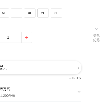
M
L
XL
2L
3L
清除
紀錄
AI
找尺寸
送方式
1,200免運