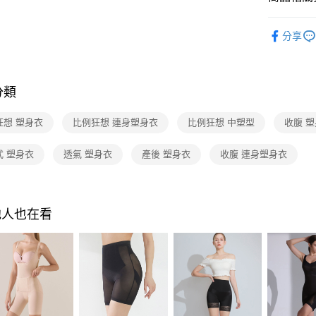
付款後全
➤ 塑身衣
每筆NT$8
分享
■ 全部塑
7-11取貨
每筆NT$8
分類
付款後7-1
每筆NT$8
狂想 塑身衣
比例狂想 連身塑身衣
比例狂想 中塑型
收腹 
物流宅配
式 塑身衣
透氣 塑身衣
產後 塑身衣
收腹 連身塑身衣
每筆NT$8
付款後門市
間）
他人也在看
免運費
海外宅配