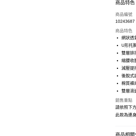
付款方式
商品特色
信用卡一
商品編號
10243687
信用卡分
商品特色
3 期 
網狀透
合作金
U形托
超商取貨
華南商
雙層排
LINE Pay
上海商
縮腰收
國泰世
減壓提
Apple Pay
臺灣中
後脫式
匯豐（
街口支付
聯邦商
棉質褲
元大商
ATM付款
雙層滾
玉山商
銷售重點
台新國
請依照下方
台灣樂
運送方式
此款為連身
全家取貨
每筆NT$8
商品相關分