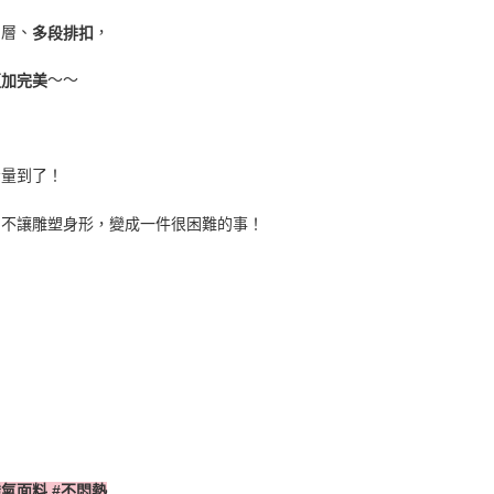
中層、
，
多段排扣
～～
更加完美
考量到了！
，不讓雕塑身形，變成一件很困難的事！
透氣面料
#
不悶熱