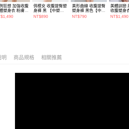
例狂想 加強收腹
俏模女 收腹提臀塑
美形曲線 收腹提臀
美體訓戀 
體塑身衣 粉膚
身褲 黑 【中塑
塑身褲 黑色【中塑
收腹塑身衣
中塑型】
型】
型】
【中重塑
$1,490
NT$890
NT$790
NT$1,490
說明
商品規格
相關推薦