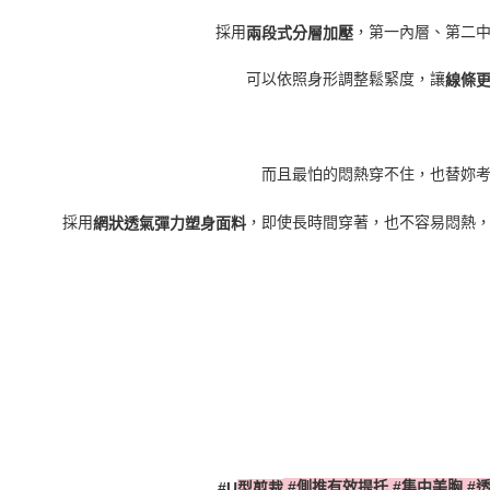
採用
，第一內層、第二
兩段式分層加壓
可以依照身形調整鬆緊度，讓
線條
而且最怕的悶熱穿不住，也替妳
採用
，即使長時間穿著，也不容易悶熱
網狀透氣彈力塑身面料
#
側推有效提托
#
集中美胸
#
#U
型剪裁