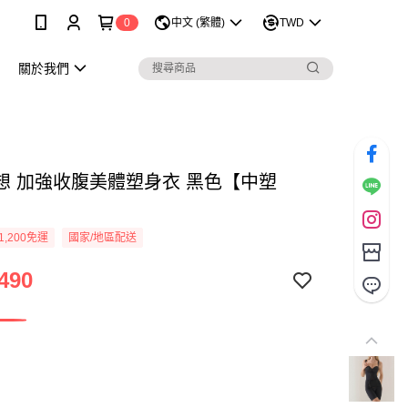
0
中文 (繁體)
TWD
關於我們
想 加強收腹美體塑身衣 黑色【中塑
1,200免運
國家/地區配送
490