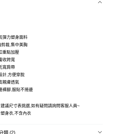
次付款
期付款
0 利率 每期
NT$496
21家銀行
氣彈力塑身面料
庫商業銀行
第一商業銀行
胸剪裁,集中美胸
付款
業銀行
彰化商業銀行
扣重點加壓
業儲蓄銀行
台北富邦商業銀行
腹收跨寬
華商業銀行
兆豐國際商業銀行
托寬肩帶
小企業銀行
台中商業銀行
設計,方便穿脫
台灣）商業銀行
華泰商業銀行
業銀行
遠東國際商業銀行
底親膚透氣
業銀行
永豐商業銀行
邊褲腳,服貼不捲邊
業銀行
星展（台灣）商業銀行
際商業銀行
中國信託商業銀行
建議尺寸表挑選,如有疑問請詢問客服人員~
天信用卡公司
塑身衣,不含內衣
付款
0，滿NT$1,500(含以上)免運費
類 (2)