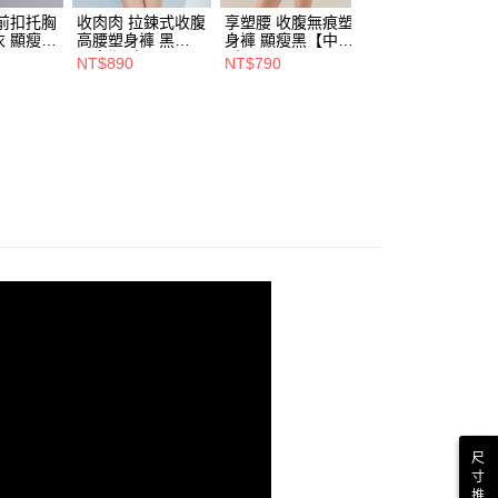
前扣托胸
收肉肉 拉鍊式收腹
享塑腰 收腹無痕塑
定型曲 翹臀收腹
 顯瘦黑
高腰塑身褲 黑
身褲 顯瘦黑【中塑
身褲 百搭黑 (中塑
】
【中塑型】
型】
NT$890
NT$790
NT$790
尺
寸
推