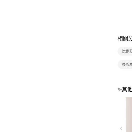
相關
比例
後脫
✨其