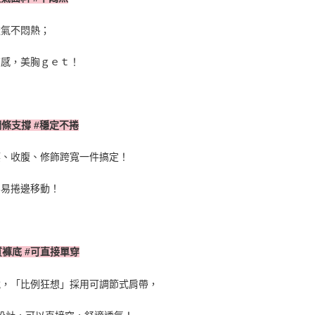
透氣不悶熱；
有感，美胸ｇｅｔ！
鋼條支撐
#
穩定不捲
腰、收腹、修飾跨寬一件搞定！
容易捲邊移動！
質褲底
#
可直接單穿
脫，「比例狂想」採用可調節式肩帶，