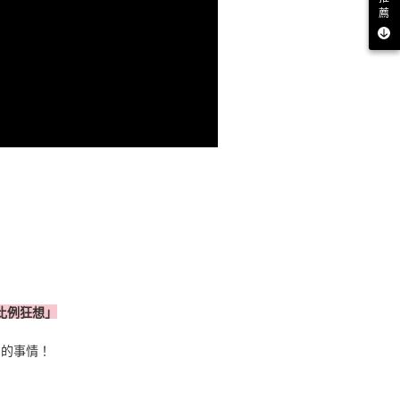
薦
比例狂想」
到的事情！